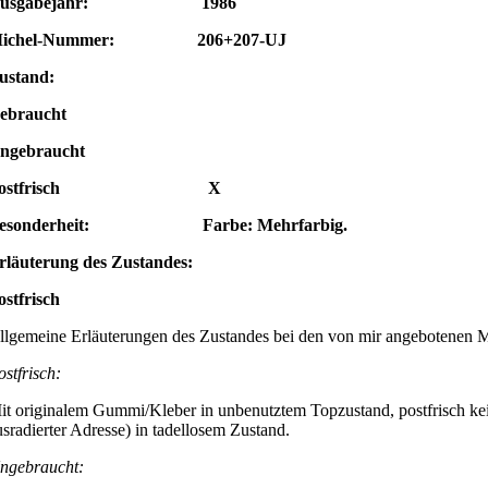
Ausgabejahr: 1986
ichel-Nummer: 206+207-UJ
ustand:
ebraucht
ngebraucht
Postfrisch X
esonderheit: Farbe: Mehrfarbig.
rläuterung des Zustandes:
ostfrisch
llgemeine Erläuterungen des Zustandes bei den von mir angebotenen 
ostfrisch:
it originalem Gummi/Kleber in unbenutztem Topzustand, postfrisch kei
usradierter Adresse) in tadellosem Zustand.
ngebraucht: