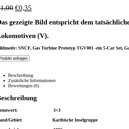
€
1,00
€
0,35
as gezeigte Bild entspricht dem tatsächlich
okomotiven (V).
ildmotiv: SNCF, Gas Turbine Prototyp TGV001 -ein 5-Car Set, Ga
Produkt anfragen
Beschreibung
Zusätzliche Informationen
Bewertungen (0)
eschreibung
Nennwert: 3+3
and/Gebiet: Karibische Inselgruppe