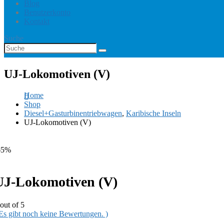
Blog
Benutzerkonto
Kontakt
Suche
UJ-Lokomotiven (V)
Home
Shop
Diesel+Gasturbinentriebwagen
,
Karibische Inseln
UJ-Lokomotiven (V)
65%
UJ-Lokomotiven (V)
out of 5
 Es gibt noch keine Bewertungen. )