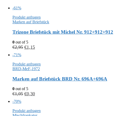
-61%
Produkt anfragen
Marken auf Briefstück
Trizone Briefstück mit Michel Nr. 912+912+912
0
out of 5
€
2,95
€
1,15
-71%
Produkt anfragen
BRD-MeF-1972
Marken auf Briefstück BRD Nr. 696A+696A
0
out of 5
€
1,05
€
0,30
-70%
Produkt anfragen
Mischfrankatur