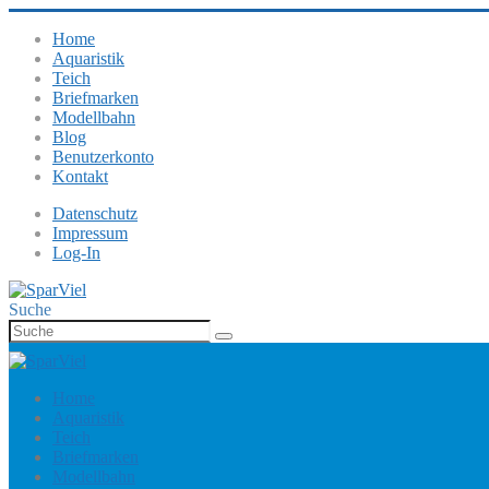
Home
Aquaristik
Teich
Briefmarken
Modellbahn
Blog
Benutzerkonto
Kontakt
Datenschutz
Impressum
Log-In
Suche
Home
Aquaristik
Teich
Briefmarken
Modellbahn