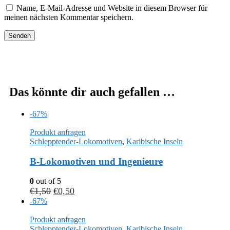
Name, E-Mail-Adresse und Website in diesem Browser für
meinen nächsten Kommentar speichern.
Das könnte dir auch gefallen …
-67%
Produkt anfragen
Schlepptender-Lokomotiven
,
Karibische Inseln
B-Lokomotiven und Ingenieure
0
out of 5
€
1,50
€
0,50
-67%
Produkt anfragen
Schlepptender-Lokomotiven
,
Karibische Inseln