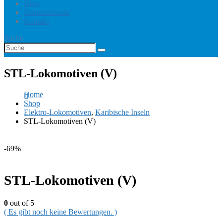
Blog
Benutzerkonto
Kontakt
Suche
STL-Lokomotiven (V)
Home
Shop
Elektro-Lokomotiven
,
Karibische Inseln
STL-Lokomotiven (V)
-69%
STL-Lokomotiven (V)
0
out of 5
( Es gibt noch keine Bewertungen. )