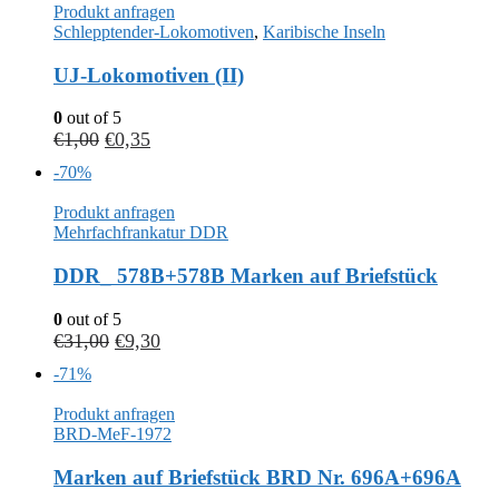
Produkt anfragen
Schlepptender-Lokomotiven
,
Karibische Inseln
UJ-Lokomotiven (II)
0
out of 5
€
1,00
€
0,35
-70%
Produkt anfragen
Mehrfachfrankatur DDR
DDR_ 578B+578B Marken auf Briefstück
0
out of 5
€
31,00
€
9,30
-71%
Produkt anfragen
BRD-MeF-1972
Marken auf Briefstück BRD Nr. 696A+696A