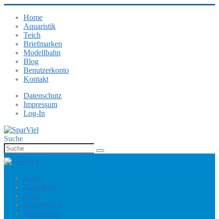
Home
Aquaristik
Teich
Briefmarken
Modellbahn
Blog
Benutzerkonto
Kontakt
Datenschutz
Impressum
Log-In
Suche
Home
Aquaristik
Teich
Briefmarken
Modellbahn