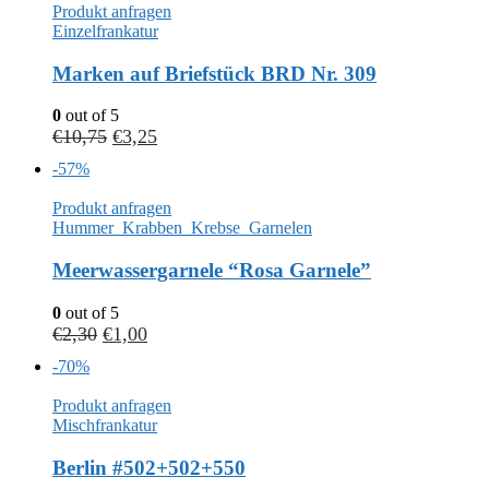
Produkt anfragen
Einzelfrankatur
Marken auf Briefstück BRD Nr. 309
0
out of 5
€
10,75
€
3,25
-57%
Produkt anfragen
Hummer_Krabben_Krebse_Garnelen
Meerwassergarnele “Rosa Garnele”
0
out of 5
€
2,30
€
1,00
-70%
Produkt anfragen
Mischfrankatur
Berlin #502+502+550