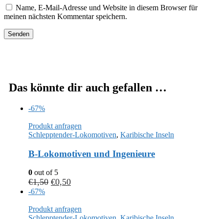
Name, E-Mail-Adresse und Website in diesem Browser für
meinen nächsten Kommentar speichern.
Das könnte dir auch gefallen …
-67%
Produkt anfragen
Schlepptender-Lokomotiven
,
Karibische Inseln
B-Lokomotiven und Ingenieure
0
out of 5
€
1,50
€
0,50
-67%
Produkt anfragen
Schlepptender-Lokomotiven
,
Karibische Inseln