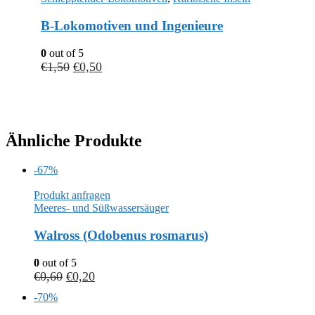
B-Lokomotiven und Ingenieure
0
out of 5
€
1,50
€
0,50
Ähnliche Produkte
-67%
Produkt anfragen
Meeres- und Süßwassersäuger
Walross (Odobenus rosmarus)
0
out of 5
€
0,60
€
0,20
-70%