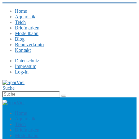
Home
Aquaristik
Teich
Briefmarken
Modellbahn
Blog
Benutzerkonto
Kontakt
Datenschutz
Impressum
Log-In
Suche
Home
Aquaristik
Teich
Briefmarken
Modellbahn