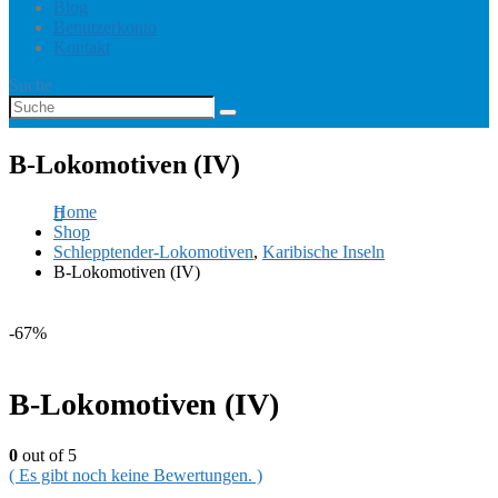
Blog
Benutzerkonto
Kontakt
Suche
B-Lokomotiven (IV)
Home
Shop
Schlepptender-Lokomotiven
,
Karibische Inseln
B-Lokomotiven (IV)
-67%
B-Lokomotiven (IV)
0
out of 5
( Es gibt noch keine Bewertungen. )