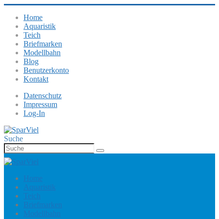
Home
Aquaristik
Teich
Briefmarken
Modellbahn
Blog
Benutzerkonto
Kontakt
Datenschutz
Impressum
Log-In
Suche
Home
Aquaristik
Teich
Briefmarken
Modellbahn