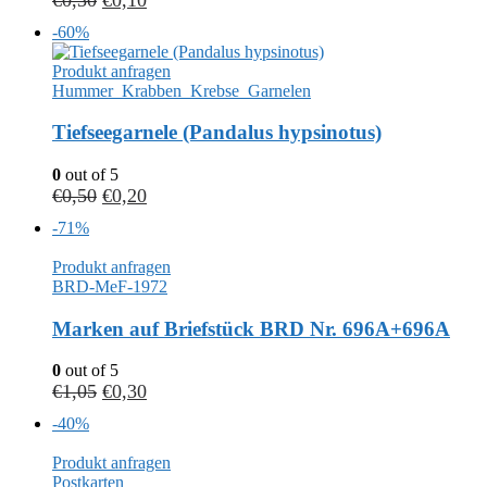
-60%
Produkt anfragen
Hummer_Krabben_Krebse_Garnelen
Tiefseegarnele (Pandalus hypsinotus)
0
out of 5
€
0,50
€
0,20
-71%
Produkt anfragen
BRD-MeF-1972
Marken auf Briefstück BRD Nr. 696A+696A
0
out of 5
€
1,05
€
0,30
-40%
Produkt anfragen
Postkarten