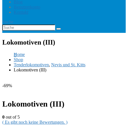
Blog
Benutzerkonto
Kontakt
Suche
Lokomotiven (III)
Home
Shop
Tenderlokomotiven
,
Nevis und St. Kitts
Lokomotiven (III)
-69%
Lokomotiven (III)
0
out of 5
( Es gibt noch keine Bewertungen. )