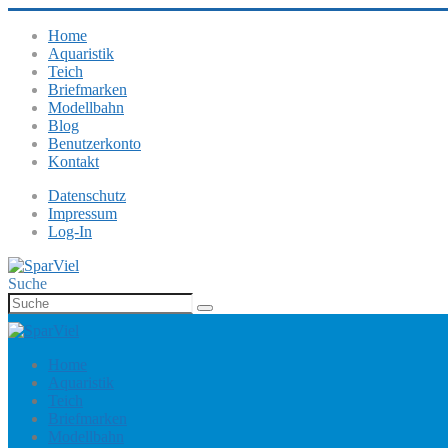
Home
Aquaristik
Teich
Briefmarken
Modellbahn
Blog
Benutzerkonto
Kontakt
Datenschutz
Impressum
Log-In
Suche
Home
Aquaristik
Teich
Briefmarken
Modellbahn