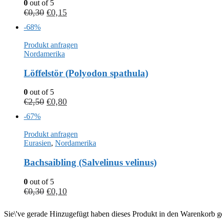
0
out of 5
€
0,30
€
0,15
-68%
Produkt anfragen
Nordamerika
Löffelstör (Polyodon spathula)
0
out of 5
€
2,50
€
0,80
-67%
Produkt anfragen
Eurasien
,
Nordamerika
Bachsaibling (Salvelinus velinus)
0
out of 5
€
0,30
€
0,10
Sie\'ve gerade Hinzugefügt haben dieses Produkt in den Warenkorb ge