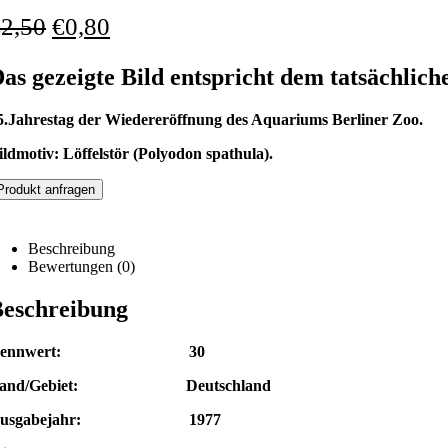
€
2,50
€
0,80
as gezeigte Bild entspricht dem tatsächlich
5.Jahrestag der Wiedereröffnung des Aquariums Berliner Zoo.
ildmotiv: Löffelstör (Polyodon spathula).
Produkt anfragen
Beschreibung
Bewertungen (0)
eschreibung
Nennwert: 30
and/Gebiet: Deutschland
Ausgabejahr: 1977