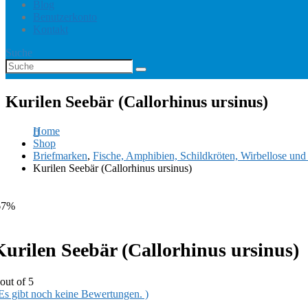
Blog
Benutzerkonto
Kontakt
Suche
Kurilen Seebär (Callorhinus ursinus)
Home
Shop
Briefmarken
,
Fische, Amphibien, Schildkröten, Wirbellose un
Kurilen Seebär (Callorhinus ursinus)
67%
Kurilen Seebär (Callorhinus ursinus)
out of 5
 Es gibt noch keine Bewertungen. )