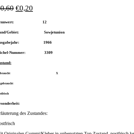
€
0,60
€
0,20
Nennwert: 12
and/Gebiet: Sowjetunion
usgabejahr: 1966
ichel-Nummer: 3309
ustand:
Gebraucht X
gebraucht
stfrisch
sonderheit:
rläuterung des Zustandes:
ostfrisch
it Originalen Gummi/Kleber in unbenutzten Top Zustand, postfrisch ke