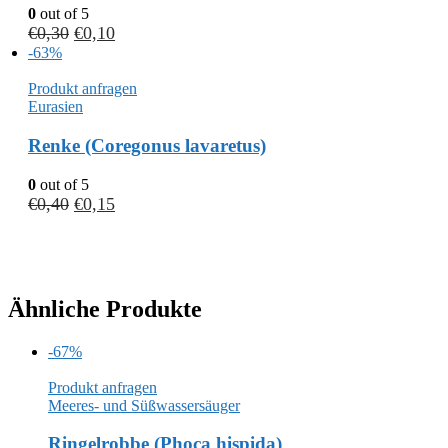
0
out of 5
€
0,30
€
0,10
-63%
Produkt anfragen
Eurasien
Renke (Coregonus lavaretus)
0
out of 5
€
0,40
€
0,15
Ähnliche Produkte
-67%
Produkt anfragen
Meeres- und Süßwassersäuger
Ringelrobbe (Phoca hispida)