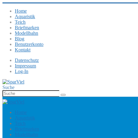
Home
Aquaristik
Teich
Briefmarken
Modellbahn
Blog
Benutzerkonto
Kontakt
Datenschutz
Impressum
Log-In
Suche
Home
Aquaristik
Teich
Briefmarken
Modellbahn