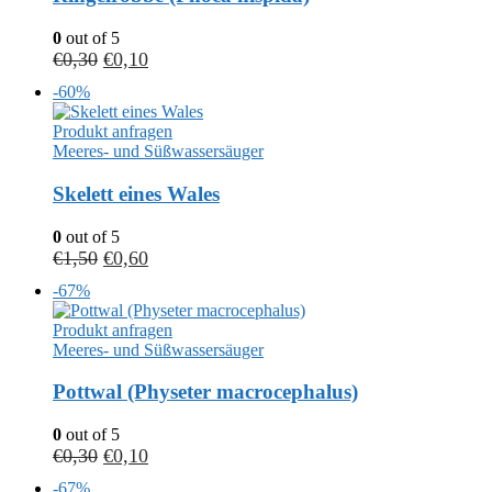
0
out of 5
€
0,30
€
0,10
-60%
Produkt anfragen
Meeres- und Süßwassersäuger
Skelett eines Wales
0
out of 5
€
1,50
€
0,60
-67%
Produkt anfragen
Meeres- und Süßwassersäuger
Pottwal (Physeter macrocephalus)
0
out of 5
€
0,30
€
0,10
-67%