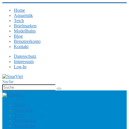
Home
Aquaristik
Teich
Briefmarken
Modellbahn
Blog
Benutzerkonto
Kontakt
Datenschutz
Impressum
Log-In
Suche
Home
Aquaristik
Teich
Briefmarken
Modellbahn