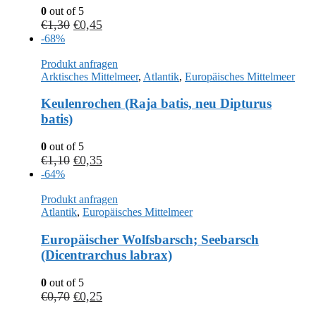
0
out of 5
€
1,30
€
0,45
-68%
Produkt anfragen
Arktisches Mittelmeer
,
Atlantik
,
Europäisches Mittelmeer
Keulenrochen (Raja batis, neu Dipturus
batis)
0
out of 5
€
1,10
€
0,35
-64%
Produkt anfragen
Atlantik
,
Europäisches Mittelmeer
Europäischer Wolfsbarsch; Seebarsch
(Dicentrarchus labrax)
0
out of 5
€
0,70
€
0,25