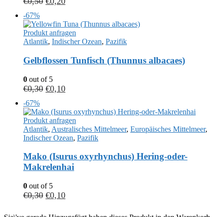
€
0,50
€
0,20
-67%
Produkt anfragen
Atlantik
,
Indischer Ozean
,
Pazifik
Gelbflossen Tunfisch (Thunnus albacaes)
0
out of 5
€
0,30
€
0,10
-67%
Produkt anfragen
Atlantik
,
Australisches Mittelmeer
,
Europäisches Mittelmeer
,
Indischer Ozean
,
Pazifik
Mako (Isurus oxyrhynchus) Hering-oder-
Makrelenhai
0
out of 5
€
0,30
€
0,10