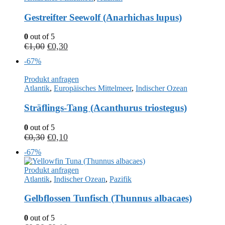
Gestreifter Seewolf (Anarhichas lupus)
0
out of 5
€
1,00
€
0,30
-67%
Produkt anfragen
Atlantik
,
Europäisches Mittelmeer
,
Indischer Ozean
Sträflings-Tang (Acanthurus triostegus)
0
out of 5
€
0,30
€
0,10
-67%
Produkt anfragen
Atlantik
,
Indischer Ozean
,
Pazifik
Gelbflossen Tunfisch (Thunnus albacaes)
0
out of 5