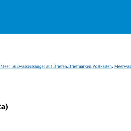
d Meer-Süßwasserssäuger auf Briefen,Briefmarken,Postkarten
,
Meerwass
ta)