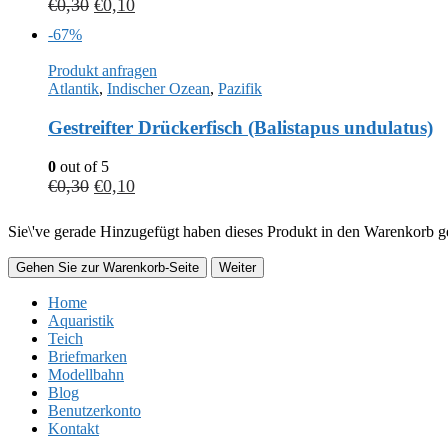
€
0,30
€
0,10
-67%
Produkt anfragen
Atlantik
,
Indischer Ozean
,
Pazifik
Gestreifter Drückerfisch (Balistapus undulatus)
0
out of 5
€
0,30
€
0,10
Sie\'ve gerade Hinzugefügt haben dieses Produkt in den Warenkorb ge
Gehen Sie zur Warenkorb-Seite
Weiter
Home
Aquaristik
Teich
Briefmarken
Modellbahn
Blog
Benutzerkonto
Kontakt