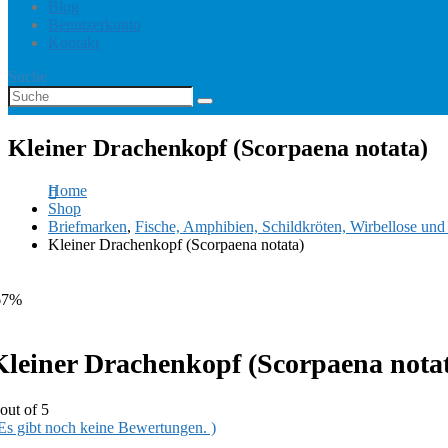
Blog
Benutzerkonto
Kontakt
Suche
Kleiner Drachenkopf (Scorpaena notata)
Home
Shop
Briefmarken
,
Fische, Amphibien, Schildkröten, Wirbellose un
Kleiner Drachenkopf (Scorpaena notata)
67%
Kleiner Drachenkopf (Scorpaena nota
out of 5
 Es gibt noch keine Bewertungen. )