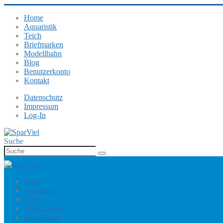
Home
Aquaristik
Teich
Briefmarken
Modellbahn
Blog
Benutzerkonto
Kontakt
Datenschutz
Impressum
Log-In
Suche
Home
Aquaristik
Teich
Briefmarken
Modellbahn