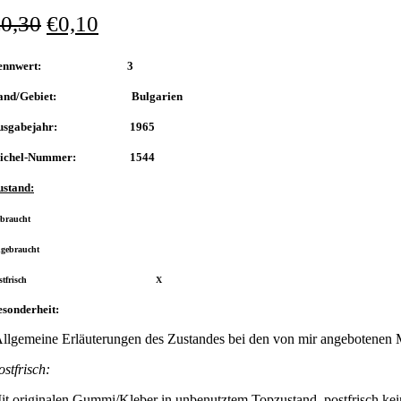
€
0,30
€
0,10
Nennwert: 3
and/Gebiet: Bulgarien
usgabejahr: 1965
ichel-Nummer: 1544
ustand:
braucht
ngebraucht
Postfrisch X
sonderheit:
llgemeine Erläuterungen des Zustandes bei den von mir angebotenen 
ostfrisch:
it originalen Gummi/Kleber in unbenutztem Topzustand, postfrisch kei