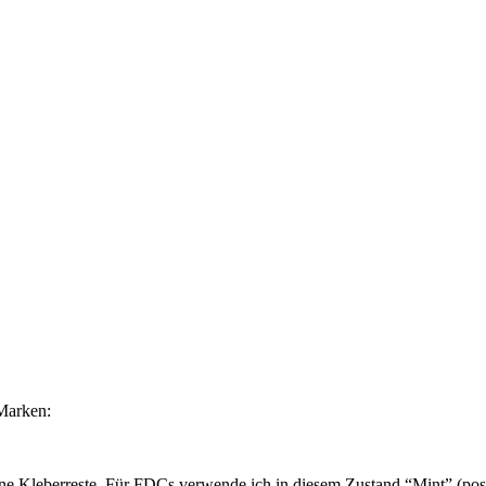
Marken:
ne Kleberreste. Für FDCs verwende ich in diesem Zustand “Mint” (post