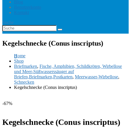
Blog
Benutzerkonto
Kontakt
Suche
Kegelschnecke (Conus inscriptus)
Home
Shop
Briefmarken
,
Fische, Amphibien, Schildkröten, Wirbellose
und Meer-Süßwasserssäuger auf
Briefen,Briefmarken,Postkarten
,
Meerwasser-Wirbellose
,
Schnecken
Kegelschnecke (Conus inscriptus)
-67%
Kegelschnecke (Conus inscriptus)