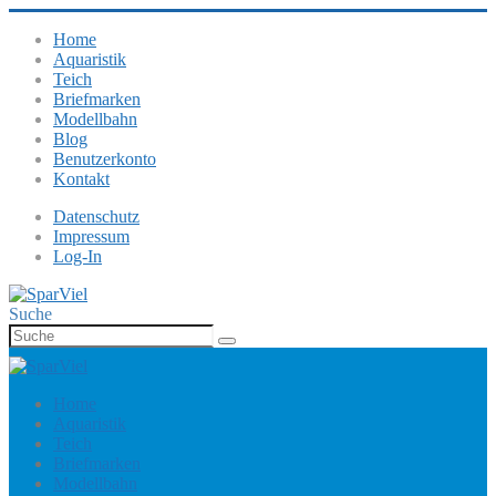
Home
Aquaristik
Teich
Briefmarken
Modellbahn
Blog
Benutzerkonto
Kontakt
Datenschutz
Impressum
Log-In
Suche
Home
Aquaristik
Teich
Briefmarken
Modellbahn