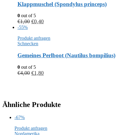
Klappmuschel (Spondylus princeps)
0
out of 5
€
1,00
€
0,40
-55%
Produkt anfragen
Schnecken
Gemeines Perlboot (Nautilus bompilius)
0
out of 5
€
4,00
€
1,80
Ähnliche Produkte
-67%
Produkt anfragen
Nordamerika