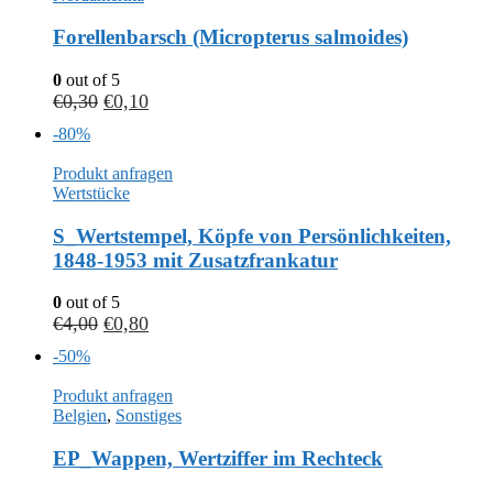
Forellenbarsch (Micropterus salmoides)
0
out of 5
€
0,30
€
0,10
-80%
Produkt anfragen
Wertstücke
S_Wertstempel, Köpfe von Persönlichkeiten,
1848-1953 mit Zusatzfrankatur
0
out of 5
€
4,00
€
0,80
-50%
Produkt anfragen
Belgien
,
Sonstiges
EP_Wappen, Wertziffer im Rechteck