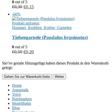
0
out of 5
€
0,30
€
0,15
-60%
Produkt anfragen
Hummer_Krabben_Krebse_Garnelen
Tiefseegarnele (Pandalus hypsinotus)
0
out of 5
€
0,50
€
0,20
Sie\'ve gerade Hinzugefügt haben dieses Produkt in den Warenkorb
gelegt:
Gehen Sie zur Warenkorb-Seite
Weiter
Home
Aquaristik
Teich
Briefmarken
Modellbahn
Blog