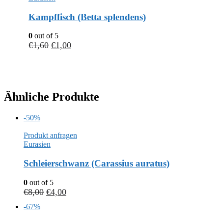
Kampffisch (Betta splendens)
0
out of 5
€
1,60
€
1,00
Ähnliche Produkte
-50%
Produkt anfragen
Eurasien
Schleierschwanz (Carassius auratus)
0
out of 5
€
8,00
€
4,00
-67%