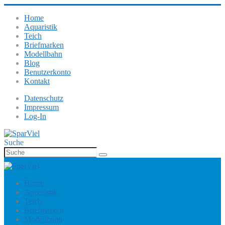
Home
Aquaristik
Teich
Briefmarken
Modellbahn
Blog
Benutzerkonto
Kontakt
Datenschutz
Impressum
Log-In
Suche
Home
Aquaristik
Teich
Briefmarken
Modellbahn