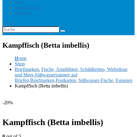
Blog
Benutzerkonto
Kontakt
Suche
Kampffisch (Betta imbellis)
Home
Shop
Briefmarken
,
Fische, Amphibien, Schildkröten, Wirbellose
und Meer-Süßwasserssäuger auf
Briefen,Briefmarken,Postkarten
,
Süßwasser-Fische
,
Eurasien
Kampffisch (Betta imbellis)
-20%
Kampffisch (Betta imbellis)
0
out of 5