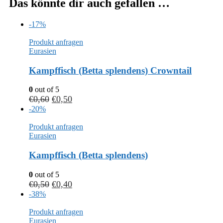
Das könnte dir auch gefallen …
-17%
Produkt anfragen
Eurasien
Kampffisch (Betta splendens) Crowntail
0
out of 5
€
0,60
€
0,50
-20%
Produkt anfragen
Eurasien
Kampffisch (Betta splendens)
0
out of 5
€
0,50
€
0,40
-38%
Produkt anfragen
Eurasien