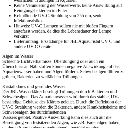
weißlichen Trübungen in Aquarien
Keine Veränderung der Wasserwerte, keine Auswirkung auf
Reinigungsbakterien im Filter
Keimtötende UV-C-Strahlung von 255 nm, senkt
Infektionsrisiko
Hinweis: UV-C Lampen sollten nie mit bloßen Fingern
angefasst werden, da dies die Lebensdauer der Lampe
verkürzt
Lieferumfang: Ersatzlampe für JBL AquaCristal UV-C und
andere UV-C Geräte
Algen im Wasser
Schlechte Lichtverhältnisse, Überdüngung oder auch ein
Überschuss an Nährstoffen können negative Auswirkung auf das
Aquarienwasser haben und Algen fördern. Schwebealgen führen zu
grünen, Bakterien zu weißlichen Trübungen.
Kristallklares und gesundes Wasser
Der JBL Wasserklärer beseitigt Trübungen durch Bakterien und
Schwebealgen. Das Aquarienwasser wird durch das stabile, UV-
beständige Gehäuse des Klärers geleitet. Durch die Reflektion der
UV-C Strahlung werden die Bakterien, andere Krankheitskeime und
Schwebealgen des durchfließenden
Wassers getötet. Positive Auswirkung kann dies auch auf die
Beseitigung von festsitzenden Algen, wie z.B. Fadenalgen haben,
da deren Sporen ebenso weitgehend abgetötet werden.