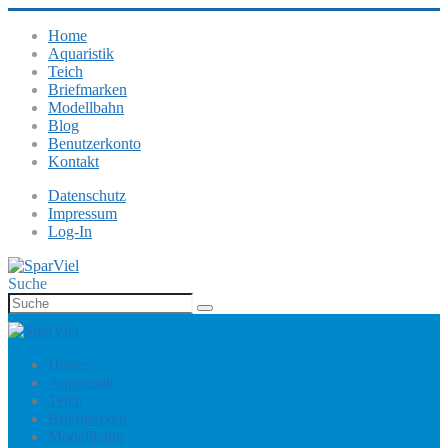
Home
Aquaristik
Teich
Briefmarken
Modellbahn
Blog
Benutzerkonto
Kontakt
Datenschutz
Impressum
Log-In
Suche
Home
Aquaristik
Teich
Briefmarken
Modellbahn