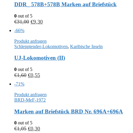
DDR_ 578B+578B Marken auf Briefstück
0
out of 5
€
31,00
€
9,30
-66%
Produkt anfragen
Schlepptender-Lokomotiven
,
Karibische Inseln
UJ-Lokomotiven (II)
0
out of 5
€
1,60
€
0,55
-71%
Produkt anfragen
BRD-MeF-1972
Marken auf Briefstück BRD Nr. 696A+696A
0
out of 5
€
1,05
€
0,30