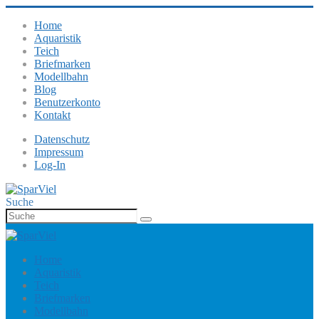
Home
Aquaristik
Teich
Briefmarken
Modellbahn
Blog
Benutzerkonto
Kontakt
Datenschutz
Impressum
Log-In
Suche
Home
Aquaristik
Teich
Briefmarken
Modellbahn