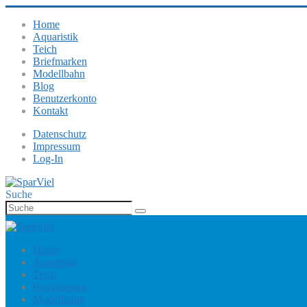
Home
Aquaristik
Teich
Briefmarken
Modellbahn
Blog
Benutzerkonto
Kontakt
Datenschutz
Impressum
Log-In
Suche
Home
Aquaristik
Teich
Briefmarken
Modellbahn