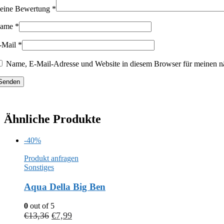
eine Bewertung
*
ame
*
-Mail
*
Name, E-Mail-Adresse und Website in diesem Browser für meinen n
Ähnliche Produkte
-40%
Produkt anfragen
Sonstiges
Aqua Della Big Ben
0
out of 5
€
13,36
€
7,99