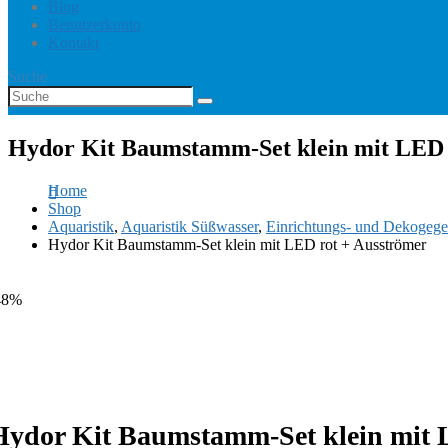
Blog
Benutzerkonto
Kontakt
Suche
Hydor Kit Baumstamm-Set klein mit LED 
Home
Shop
Aquaristik
,
Aquaristik Süßwasser
,
Einrichtungs- und Dekogege
Hydor Kit Baumstamm-Set klein mit LED rot + Ausströmer
48%
Hydor Kit Baumstamm-Set klein mit 