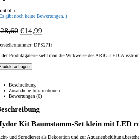
out of 5
 Es gibt noch keine Bewertungen. )
€
28,60
€
14,99
erstellernummer: DPS271r
n der Produktgalerie sieht man die Wirkweise des ARIO-LED-Ausström
Produkt anfragen
Beschreibung
Zusätzliche Informationen
Bewertungen (0)
eschreibung
ydor Kit Baumstamm-Set klein mit LED ro
icht- und Sprudlerset als Dekoration und zur Aquarienbelüftung.besteh