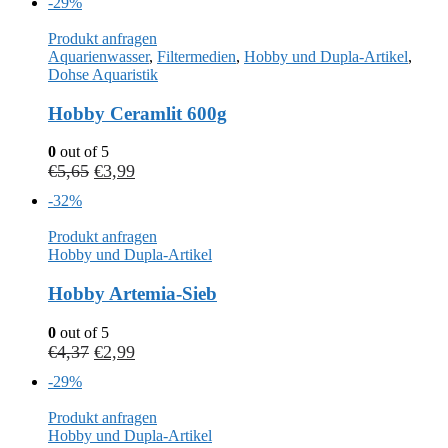
-29%
Produkt anfragen
Aquarienwasser
,
Filtermedien
,
Hobby und Dupla-Artikel
,
Dohse Aquaristik
Hobby Ceramlit 600g
0
out of 5
€
5,65
€
3,99
-32%
Produkt anfragen
Hobby und Dupla-Artikel
Hobby Artemia-Sieb
0
out of 5
€
4,37
€
2,99
-29%
Produkt anfragen
Hobby und Dupla-Artikel