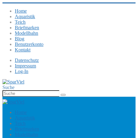
Home
Aquaristik
Teich
Briefmarken
Modellbahn
Blog
Benutzerkonto
Kontakt
Datenschutz
Impressum
Log-In
Suche
Home
Aquaristik
Teich
Briefmarken
Modellbahn