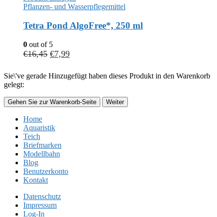
Pflanzen- und Wasserpflegemittel
Tetra Pond AlgoFree*, 250 ml
0
out of 5
€
16,45
€
7,99
Sie\'ve gerade Hinzugefügt haben dieses Produkt in den Warenkorb
gelegt:
Gehen Sie zur Warenkorb-Seite
Weiter
Home
Aquaristik
Teich
Briefmarken
Modellbahn
Blog
Benutzerkonto
Kontakt
Datenschutz
Impressum
Log-In