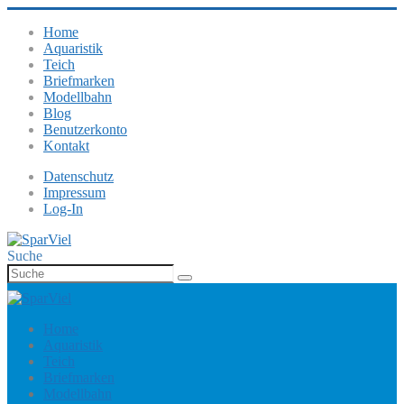
Home
Aquaristik
Teich
Briefmarken
Modellbahn
Blog
Benutzerkonto
Kontakt
Datenschutz
Impressum
Log-In
Suche
Home
Aquaristik
Teich
Briefmarken
Modellbahn