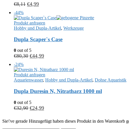
€
8,11
€
4,99
-44%
Produkt anfragen
Hobby und Dupla-Artikel
,
Werkzeuge
Dupla Scaper`s Case
0
out of 5
€
80,30
€
44,99
-24%
Produkt anfragen
Aquarienwasser
,
Hobby und Dupla-Artikel
,
Dohse Aquaristik
Dupla Duresin N, Nitratharz 1000 ml
0
out of 5
€
32,90
€
24,99
Sie\'ve gerade Hinzugefügt haben dieses Produkt in den Warenkorb ge