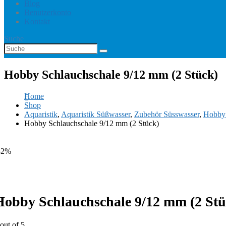
Blog
Benutzerkonto
Kontakt
Suche
Hobby Schlauchschale 9/12 mm (2 Stück)
Home
Shop
Aquaristik
,
Aquaristik Süßwasser
,
Zubehör Süsswasser
,
Hobby 
Hobby Schlauchschale 9/12 mm (2 Stück)
32%
Hobby Schlauchschale 9/12 mm (2 Stü
out of 5