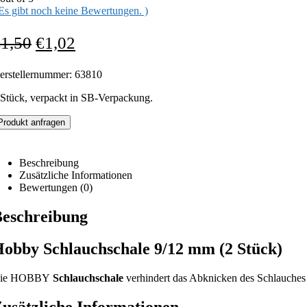
 Es gibt noch keine Bewertungen. )
€
1,50
€
1,02
erstellernummer: 63810
 Stück, verpackt in SB-Verpackung.
Produkt anfragen
Beschreibung
Zusätzliche Informationen
Bewertungen (0)
eschreibung
obby Schlauchschale 9/12 mm (2 Stück)
ie HOBBY
Schlauchschale
verhindert das Abknicken des Schlauches
usätzliche Informationen