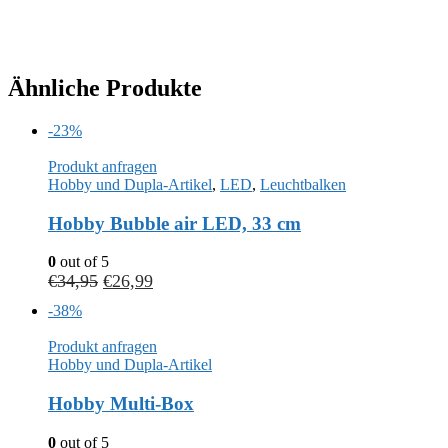
Ähnliche Produkte
-23%
Produkt anfragen
Hobby und Dupla-Artikel
,
LED
,
Leuchtbalken
Hobby Bubble air LED, 33 cm
0
out of 5
€
34,95
€
26,99
-38%
Produkt anfragen
Hobby und Dupla-Artikel
Hobby Multi-Box
0
out of 5