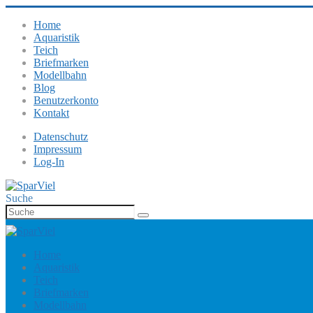
Home
Aquaristik
Teich
Briefmarken
Modellbahn
Blog
Benutzerkonto
Kontakt
Datenschutz
Impressum
Log-In
Suche
Home
Aquaristik
Teich
Briefmarken
Modellbahn