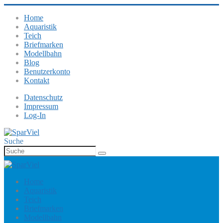
Home
Aquaristik
Teich
Briefmarken
Modellbahn
Blog
Benutzerkonto
Kontakt
Datenschutz
Impressum
Log-In
Suche
Home
Aquaristik
Teich
Briefmarken
Modellbahn