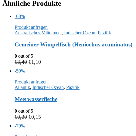
Ähnliche Produkte
-68%
Produkt anfragen
Australisches Mittelmeer
,
Indischer Ozean
,
Pazifik
Gemeiner Wimpelfisch (Heniochus acuminatus)
0
out of 5
€
3,40
€
1,10
-50%
Produkt anfragen
Atlantik
,
Indischer Ozean
,
Pazifik
Meerwasserfische
0
out of 5
€
0,30
€
0,15
-70%