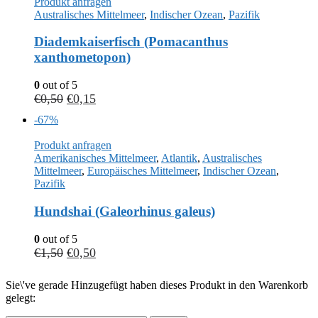
Produkt anfragen
Australisches Mittelmeer
,
Indischer Ozean
,
Pazifik
Diademkaiserfisch (Pomacanthus
xanthometopon)
0
out of 5
€
0,50
€
0,15
-67%
Produkt anfragen
Amerikanisches Mittelmeer
,
Atlantik
,
Australisches
Mittelmeer
,
Europäisches Mittelmeer
,
Indischer Ozean
,
Pazifik
Hundshai (Galeorhinus galeus)
0
out of 5
€
1,50
€
0,50
Sie\'ve gerade Hinzugefügt haben dieses Produkt in den Warenkorb
gelegt: