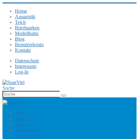
Home
Aquaristik
Teich
Briefmarken
Modellbahn
Blog
Benutzerkonto
Kontakt
Datenschutz
Impressum
Log-In
Suche
Home
Aquaristik
Teich
Briefmarken
Modellbahn