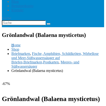
Blog
Benutzerkonto
Kontakt
Suche
Grönlandwal (Balaena mysticetus)
Home
Shop
Briefmarken
,
Fische, Amphibien, Schildkröten, Wirbellose
und Meer-Süßwasserssäuger auf
Briefen,Briefmarken,Postkarten
,
Meeres- und
Süßwassersäuger
Grönlandwal (Balaena mysticetus)
-67%
Grönlandwal (Balaena mysticetus)