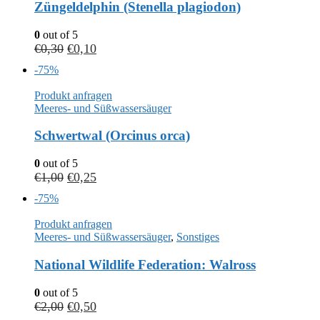
Züngeldelphin (Stenella plagiodon)
0
out of 5
€
0,30
€
0,10
-75%
Produkt anfragen
Meeres- und Süßwassersäuger
Schwertwal (Orcinus orca)
0
out of 5
€
1,00
€
0,25
-75%
Produkt anfragen
Meeres- und Süßwassersäuger
,
Sonstiges
National Wildlife Federation: Walross
0
out of 5
€
2,00
€
0,50