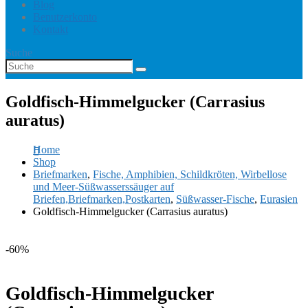
Blog
Benutzerkonto
Kontakt
Suche
Goldfisch-Himmelgucker (Carrasius
auratus)
Home
Shop
Briefmarken
,
Fische, Amphibien, Schildkröten, Wirbellose
und Meer-Süßwasserssäuger auf
Briefen,Briefmarken,Postkarten
,
Süßwasser-Fische
,
Eurasien
Goldfisch-Himmelgucker (Carrasius auratus)
-60%
Goldfisch-Himmelgucker