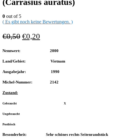
(Carrasius auratus)
0
out of 5
( Es gibt noch keine Bewertungen. )
€
0,50
€
0,20
Nennwert: 2000
Land/Gebiet: Vietnam
Ausgabejahr: 1990
Michel-Nummer: 2142
Zustand:
Gebraucht X
Ungebraucht
Postfrisch
Besonderheit: Sehr schönes rechts Seitenrandstück