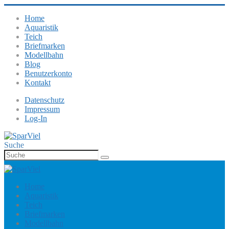
Home
Aquaristik
Teich
Briefmarken
Modellbahn
Blog
Benutzerkonto
Kontakt
Datenschutz
Impressum
Log-In
Suche
Home
Aquaristik
Teich
Briefmarken
Modellbahn