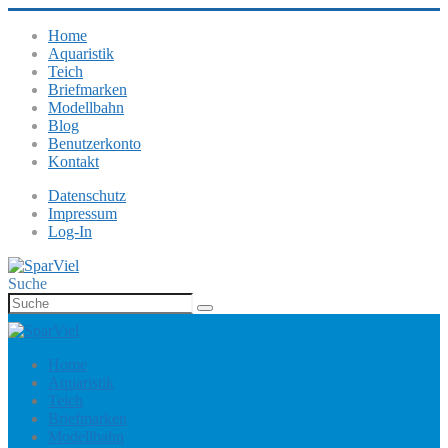
Home
Aquaristik
Teich
Briefmarken
Modellbahn
Blog
Benutzerkonto
Kontakt
Datenschutz
Impressum
Log-In
Suche
Home
Aquaristik
Teich
Briefmarken
Modellbahn