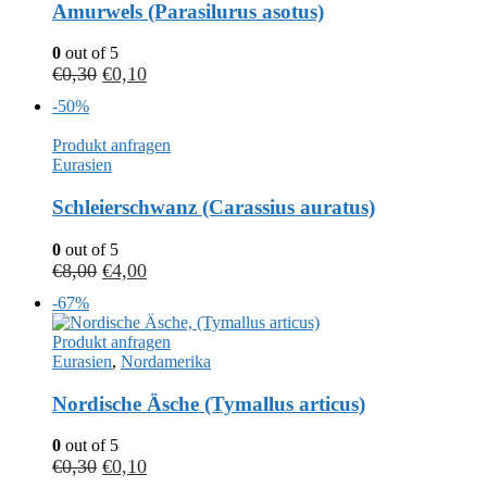
Amurwels (Parasilurus asotus)
0
out of 5
€
0,30
€
0,10
-50%
Produkt anfragen
Eurasien
Schleierschwanz (Carassius auratus)
0
out of 5
€
8,00
€
4,00
-67%
Produkt anfragen
Eurasien
,
Nordamerika
Nordische Äsche (Tymallus articus)
0
out of 5
€
0,30
€
0,10