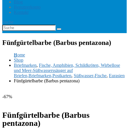
Blog
Benutzerkonto
Kontakt
Suche
Fünfgürtelbarbe (Barbus pentazona)
Home
Shop
Briefmarken
,
Fische, Amphibien, Schildkröten, Wirbellose
und Meer-Süßwasserssäuger auf
Briefen,Briefmarken,Postkarten
,
Süßwasser-Fische
,
Eurasien
Fünfgürtelbarbe (Barbus pentazona)
-67%
Fünfgürtelbarbe (Barbus
pentazona)