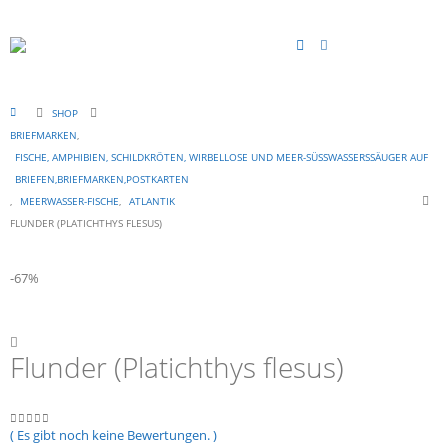
SHOP
BRIEFMARKEN
,
FISCHE, AMPHIBIEN, SCHILDKRÖTEN, WIRBELLOSE UND MEER-SÜSSWASSERSSÄUGER AUF B
RIEFEN,BRIEFMARKEN,POSTKARTEN
,
MEERWASSER-FISCHE
,
ATLANTIK
FLUNDER (PLATICHTHYS FLESUS)
-67%
Flunder (Platichthys flesus)
( Es gibt noch keine Bewertungen. )
0
out of 5