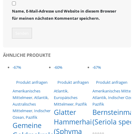
Name, E-Mail-Adresse und Website in diesem Browser
für meinen nächsten Kommentar speichern.
ÄHNLICHE PRODUKTE
-67%
-60%
-67%
Produkt anfragen
Produkt anfragen
Produkt anfragen
Amerikanisches
Atlantik
,
Amerikanisches Mittel
Mittelmeer
,
Atlantik
,
Europäisches
Atlantik
,
Indischer Oze
Australisches
Mittelmeer
,
Pazifik
Pazifik
Glatter
Bernsteinma
Mittelmeer
,
Indischer
Ozean
,
Pazifik
Hammerhai
(Seriola spec
Gemeine
(Sphyma