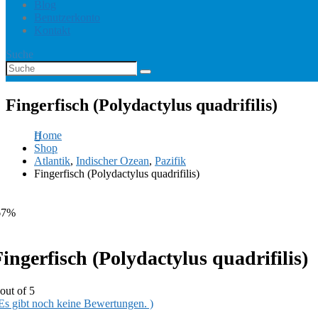
Blog
Benutzerkonto
Kontakt
Suche
Fingerfisch (Polydactylus quadrifilis)
Home
Shop
Atlantik
,
Indischer Ozean
,
Pazifik
Fingerfisch (Polydactylus quadrifilis)
67%
ingerfisch (Polydactylus quadrifilis)
out of 5
 Es gibt noch keine Bewertungen. )