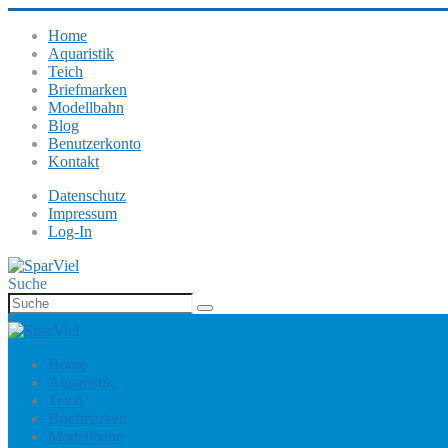
Home
Aquaristik
Teich
Briefmarken
Modellbahn
Blog
Benutzerkonto
Kontakt
Datenschutz
Impressum
Log-In
Suche
Home
Aquaristik
Teich
Briefmarken
Modellbahn