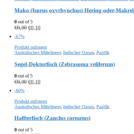
Mako (Isurus oxyrhynchus) Hering-oder-Makrel
0
out of 5
€
0,30
€
0,10
-67%
Produkt anfragen
Australisches Mittelmeer
,
Indischer Ozean
,
Pazifik
Segel-Doktorfisch (Zebrasoma veliferum)
0
out of 5
€
0,30
€
0,10
-60%
Produkt anfragen
Australisches Mittelmeer
,
Indischer Ozean
,
Pazifik
Halfterfisch (Zanclus cornutus)
0
out of 5