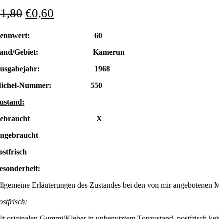
€
1,80
€
0,60
Nennwert: 60
Land/Gebiet: Kamerun
Ausgabejahr: 1968
Michel-Nummer: 550
ustand:
Gebraucht X
ngebraucht
ostfrisch
esonderheit:
llgemeine Erläuterungen des Zustandes bei den von mir angebotenen 
ostfrisch:
it originalen Gummi/Kleber in unbenutztem Topzustand, postfrisch kei