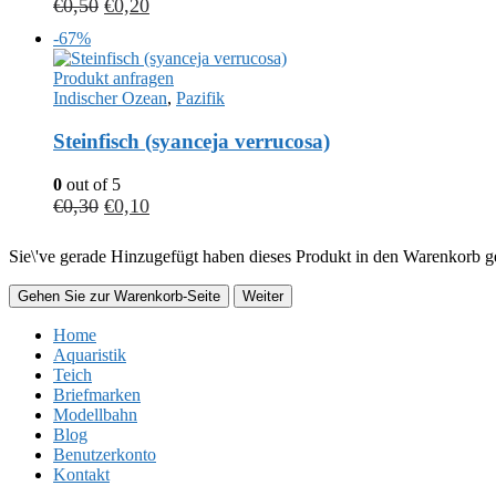
€
0,50
€
0,20
-67%
Produkt anfragen
Indischer Ozean
,
Pazifik
Steinfisch (syanceja verrucosa)
0
out of 5
€
0,30
€
0,10
Sie\'ve gerade Hinzugefügt haben dieses Produkt in den Warenkorb ge
Gehen Sie zur Warenkorb-Seite
Weiter
Home
Aquaristik
Teich
Briefmarken
Modellbahn
Blog
Benutzerkonto
Kontakt