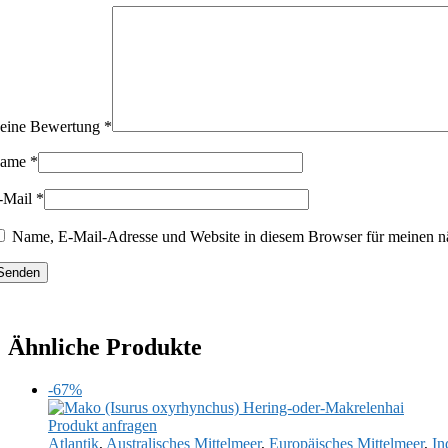
eine Bewertung
*
ame
*
-Mail
*
Name, E-Mail-Adresse und Website in diesem Browser für meinen n
Ähnliche Produkte
-67%
Produkt anfragen
Atlantik
,
Australisches Mittelmeer
,
Europäisches Mittelmeer
,
In