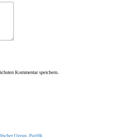
ächsten Kommentar speichern.
discher Ozean
,
Pazifik