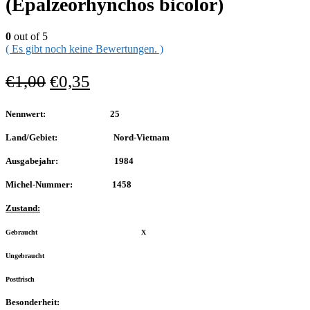
(Epalzeorhynchos bicolor)
0
out of 5
( Es gibt noch keine Bewertungen. )
€
1,00
€
0,35
Nennwert: 25
Land/Gebiet: Nord-Vietnam
Ausgabejahr: 1984
Michel-Nummer: 1458
Zustand:
Gebraucht X
Ungebraucht
Postfrisch
Besonderheit: