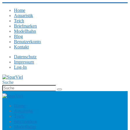
Home
Aquaristik
Teich
Briefmarken
Modellbahn
Blog
Benutzerkonto
Kontakt
Datenschutz
Impressum
Log-In
Suche
Home
Aquaristik
Teich
Briefmarken
Modellbahn