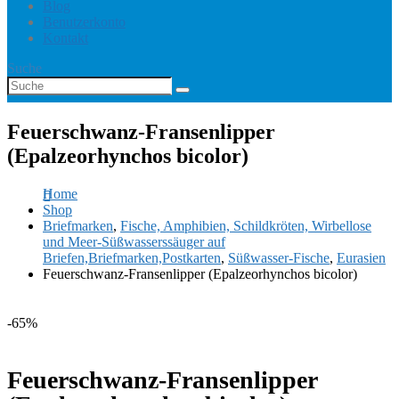
Blog
Benutzerkonto
Kontakt
Suche
Feuerschwanz-Fransenlipper
(Epalzeorhynchos bicolor)
Home
Shop
Briefmarken
,
Fische, Amphibien, Schildkröten, Wirbellose
und Meer-Süßwasserssäuger auf
Briefen,Briefmarken,Postkarten
,
Süßwasser-Fische
,
Eurasien
Feuerschwanz-Fransenlipper (Epalzeorhynchos bicolor)
-65%
Feuerschwanz-Fransenlipper