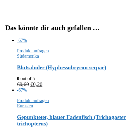
Das könnte dir auch gefallen …
-67%
Produkt anfragen
Südamerika
Blutsalmler (Hyphessobrycon serpae)
0
out of 5
€
0,60
€
0,20
-67%
Produkt anfragen
Eurasien
Gepunkteter, blauer Fadenfisch (Trichogaster
trichopterus)