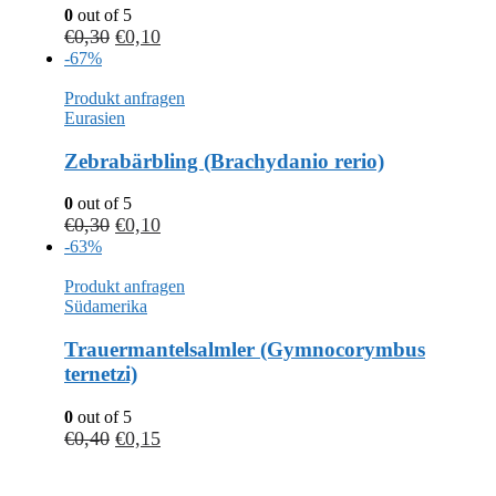
0
out of 5
€
0,30
€
0,10
-67%
Produkt anfragen
Eurasien
Zebrabärbling (Brachydanio rerio)
0
out of 5
€
0,30
€
0,10
-63%
Produkt anfragen
Südamerika
Trauermantelsalmler (Gymnocorymbus
ternetzi)
0
out of 5
€
0,40
€
0,15