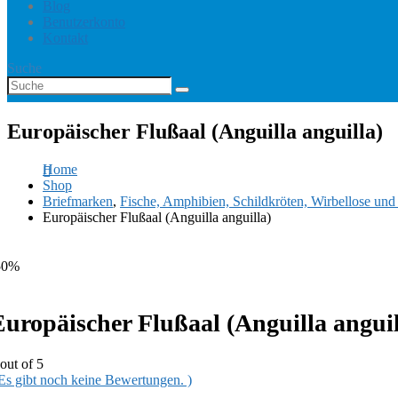
Blog
Benutzerkonto
Kontakt
Suche
Europäischer Flußaal (Anguilla anguilla)
Home
Shop
Briefmarken
,
Fische, Amphibien, Schildkröten, Wirbellose un
Europäischer Flußaal (Anguilla anguilla)
50%
Europäischer Flußaal (Anguilla anguil
out of 5
 Es gibt noch keine Bewertungen. )