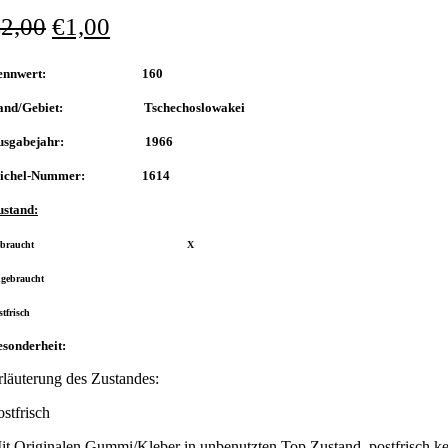
€
2,00
€
1,00
Nennwert: 160
and/Gebiet: Tschechoslowakei
usgabejahr: 1966
ichel-Nummer: 1614
ustand:
Gebraucht X
ngebraucht
stfrisch
sonderheit:
rläuterung des Zustandes:
ostfrisch
it Originalen Gummi/Kleber in unbenutzten Top Zustand, postfrisch ke