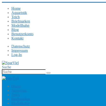
Home
Aquaristik
Teich
Briefmarken
Modellbahn
Blog
Benutzerkonto
Kontakt
Datenschutz
Impressum
Log-In
Suche
Home
Aquaristik
Teich
Briefmarken
Modellbahn