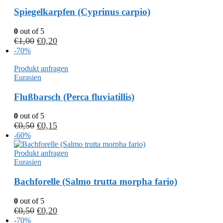
Spiegelkarpfen (Cyprinus carpio)
0
out of 5
€
1,00
€
0,20
-70%
Produkt anfragen
Eurasien
Flußbarsch (Perca fluviatillis)
0
out of 5
€
0,50
€
0,15
-60%
Produkt anfragen
Eurasien
Bachforelle (Salmo trutta morpha fario)
0
out of 5
€
0,50
€
0,20
-70%