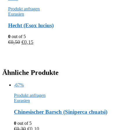
Produkt anfragen
Eurasien
Hecht (Esox lucius)
0
out of 5
€
0,50
€
0,15
Ähnliche Produkte
-67%
Produkt anfragen
Eurasien
Chinesischer Barsch (Siniperca chuatsi)
0
out of 5
€
0,30
€
0,10