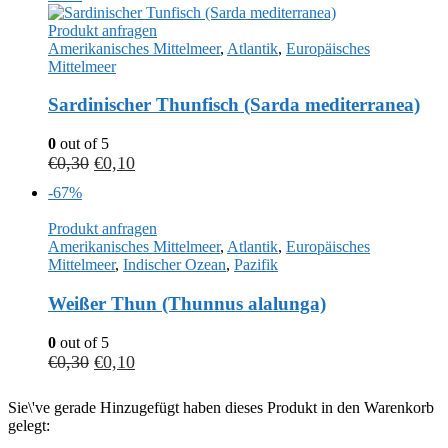
Produkt anfragen
Amerikanisches Mittelmeer
,
Atlantik
,
Europäisches
Mittelmeer
Sardinischer Thunfisch (Sarda mediterranea)
0
out of 5
€
0,30
€
0,10
-67%
Produkt anfragen
Amerikanisches Mittelmeer
,
Atlantik
,
Europäisches
Mittelmeer
,
Indischer Ozean
,
Pazifik
Weißer Thun (Thunnus alalunga)
0
out of 5
€
0,30
€
0,10
Sie\'ve gerade Hinzugefügt haben dieses Produkt in den Warenkorb
gelegt: