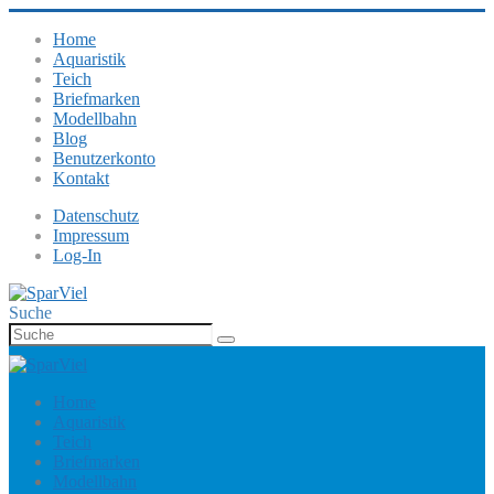
Home
Aquaristik
Teich
Briefmarken
Modellbahn
Blog
Benutzerkonto
Kontakt
Datenschutz
Impressum
Log-In
Suche
Home
Aquaristik
Teich
Briefmarken
Modellbahn