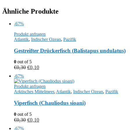
Ähnliche Produkte
-67%
Produkt anfragen
Atlantik
,
Indischer Ozean
,
Pazifik
Gestreifter Drückerfisch (Balistapus undulatus)
0
out of 5
€
0,30
€
0,10
-67%
Produkt anfragen
Arktisches Mittelmeer
,
Atlantik
,
Indischer Ozean
,
Pazifik
Viperfisch (Chauliodus sioani)
0
out of 5
€
0,30
€
0,10
-67%