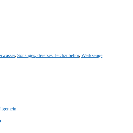
rwasser
,
Sonstiges, diverses Teichzubehör
,
Werkzeuge
allgemein
m