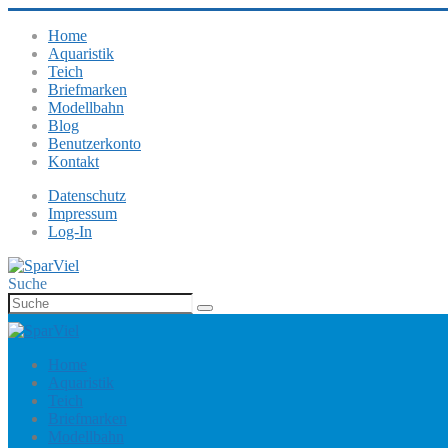
Home
Aquaristik
Teich
Briefmarken
Modellbahn
Blog
Benutzerkonto
Kontakt
Datenschutz
Impressum
Log-In
Suche
Home
Aquaristik
Teich
Briefmarken
Modellbahn