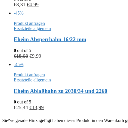
€
8,31
€
4,99
-45%
Produkt anfragen
Ersatzteile allgemein
Eheim Absperrhahn 16/22 mm
0
out of 5
€
18,08
€
9,99
-45%
Produkt anfragen
Ersatzteile allgemein
Eheim Ablaßhahn zu 2030/34 und 2260
0
out of 5
€
25,44
€
13,99
Sie\'ve gerade Hinzugefügt haben dieses Produkt in den Warenkorb ge