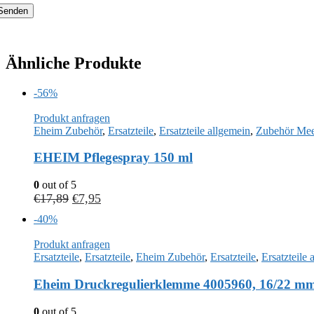
Ähnliche Produkte
-56%
Produkt anfragen
Eheim Zubehör
,
Ersatzteile
,
Ersatzteile allgemein
,
Zubehör Mee
EHEIM Pflegespray 150 ml
0
out of 5
€
17,89
€
7,95
-40%
Produkt anfragen
Ersatzteile
,
Ersatzteile
,
Eheim Zubehör
,
Ersatzteile
,
Ersatzteile 
Eheim Druckregulierklemme 4005960, 16/22 m
0
out of 5