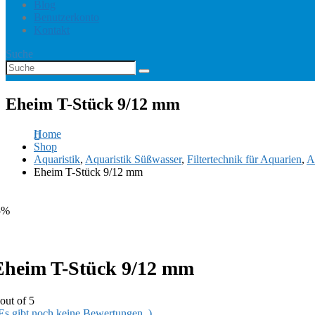
Blog
Benutzerkonto
Kontakt
Suche
Eheim T-Stück 9/12 mm
Home
Shop
Aquaristik
,
Aquaristik Süßwasser
,
Filtertechnik für Aquarien
,
A
Eheim T-Stück 9/12 mm
5%
Eheim T-Stück 9/12 mm
out of 5
 Es gibt noch keine Bewertungen. )