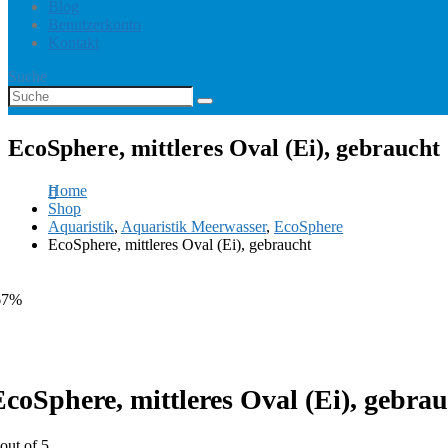
Blog
Benutzerkonto
Kontakt
Suche
EcoSphere, mittleres Oval (Ei), gebraucht
Home
Shop
Aquaristik
,
Aquaristik Meerwasser
,
EcoSphere
EcoSphere, mittleres Oval (Ei), gebraucht
67%
EcoSphere, mittleres Oval (Ei), gebra
out of 5