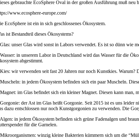
ieses gebrauchte EcoSphere Oval in der großen Ausführung muß neu be
ttps://www.ecosphere-europe.com/
ie EcoSphere ist ein in sich geschlossenes Ökosystem.
as ist Bestandteil dieses Ökosystems?
 Glas: unser Glas wird sonst in Labors verwendet. Es ist so dünn wie m
 Wasser: in unserem Labor in Deutschland wird das Wasser für die Ökos
kosystem abgestimmt.
 Kies: wir verwenden seit fast 20 Jahren nur noch Kunstkies. Warum? Dies
 Muscheln: in jedem Ökosystem befinden sich ein paar Muscheln. Diese 
 Magnet: im Glas befindet sich ein kleiner Magnet. Diesen kann man, m
 Gorgonie: der Ast im Glas heißt Gorgonie. Seit 2015 ist es uns leide
ns dazu entschlossen nur noch Kunstgorgonien zu verwenden. Die Gorgon
 Algen: in jedem Ökosystem befinden sich grüne Fadenalgen und braune 
utterspender für die Garnelen.
 Mikroorganismen: winzig kleine Bakterien kümmern sich um die “Mül