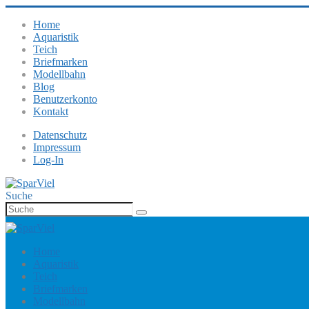
Home
Aquaristik
Teich
Briefmarken
Modellbahn
Blog
Benutzerkonto
Kontakt
Datenschutz
Impressum
Log-In
Suche
Home
Aquaristik
Teich
Briefmarken
Modellbahn