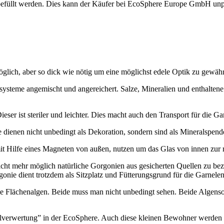
füllt werden. Dies kann der Käufer bei EcoSphere Europe GmbH unpro
öglich, aber so dick wie nötig um eine möglichst edele Optik zu gewähr
ysteme angemischt und angereichert. Salze, Mineralien und enthaltene
er ist steriler und leichter. Dies macht auch den Transport für die Gar
dienen nicht unbedingt als Dekoration, sondern sind als Mineralspend
it Hilfe eines Magneten von außen, nutzen um das Glas von innen zur r
r nicht mehr möglich natürliche Gorgonien aus gesicherten Quellen zu 
ie dient trotzdem als Sitzplatz und Fütterungsgrund für die Garnelen,
Flächenalgen. Beide muss man nicht unbedingt sehen. Beide Algensorte
lverwertung” in der EcoSphere. Auch diese kleinen Bewohner werden 