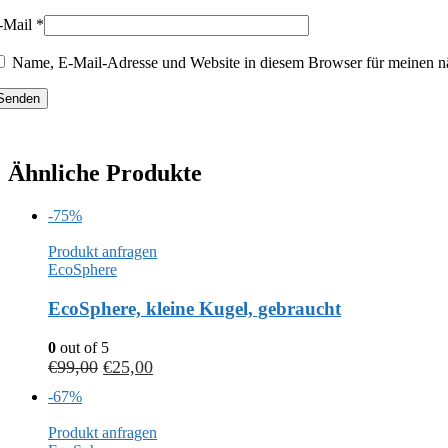
-Mail
*
Name, E-Mail-Adresse und Website in diesem Browser für meinen n
Ähnliche Produkte
-75%
Produkt anfragen
EcoSphere
EcoSphere, kleine Kugel, gebraucht
0
out of 5
€
99,00
€
25,00
-67%
Produkt anfragen