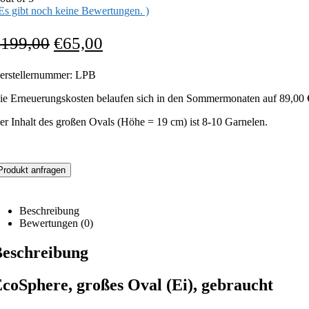
 Es gibt noch keine Bewertungen. )
€
199,00
€
65,00
erstellernummer: LPB
ie Erneuerungskosten belaufen sich in den Sommermonaten auf 89,00 
er Inhalt des großen Ovals (Höhe = 19 cm) ist 8-10 Garnelen.
Produkt anfragen
Beschreibung
Bewertungen (0)
eschreibung
coSphere, großes Oval (Ei), gebraucht