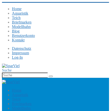
Home
Aquaristik
Teich
Briefmarken
Modellbahn
Blog
Benutzerkonto
Kontakt
Datenschutz
Impressum
Log-In
Suche
Home
Aquaristik
Teich
Briefmarken
Modellbahn