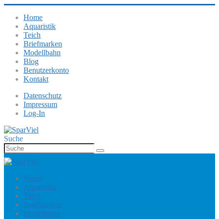
Home
Aquaristik
Teich
Briefmarken
Modellbahn
Blog
Benutzerkonto
Kontakt
Datenschutz
Impressum
Log-In
Suche
Home
Aquaristik
Teich
Briefmarken
Modellbahn