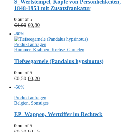
S_Wertstempel, Köpfe von Persönlichkeiten,
1848-1953 mit Zusatzfrankatur
0
out of 5
€
4,00
€
0,80
-60%
Produkt anfragen
Hummer_Krabben_Krebse_Garnelen
Tiefseegarnele (Pandalus hypsinotus)
0
out of 5
€
0,50
€
0,20
-50%
Produkt anfragen
Belgien
,
Sonstiges
EP_Wappen, Wertziffer im Rechteck
0
out of 5
€
0,30
€
0,15