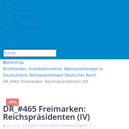
Teich
Briefmarken
Modellbahn
Blog
Benutzerkonto
Kontakt
Suche
Home
Shop
Briefmarken
,
Eisenbahnmotive
,
Bahnpoststempel in
Deutschland
,
Bahnpoststempel Deutsches Reich
DR_#465 Freimarken: Reichspräsidenten (IV)
-67%
DR_#465 Freimarken:
Reichspräsidenten (IV)
( Es gibt noch keine Bewertungen. )
0
out of 5