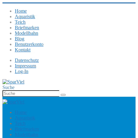
Home
Aquaristik
Teich
Briefmarken
Modellbahn
Blog
Benutzerkonto
Kontakt
Datenschutz
Impressum
Log-In
Suche
Home
Aquaristik
Teich
Briefmarken
Modellbahn