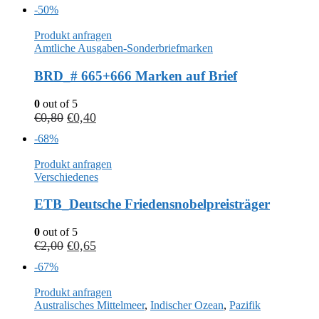
-50%
Produkt anfragen
Amtliche Ausgaben-Sonderbriefmarken
BRD_# 665+666 Marken auf Brief
0
out of 5
€
0,80
€
0,40
-68%
Produkt anfragen
Verschiedenes
ETB_Deutsche Friedensnobelpreisträger
0
out of 5
€
2,00
€
0,65
-67%
Produkt anfragen
Australisches Mittelmeer
,
Indischer Ozean
,
Pazifik