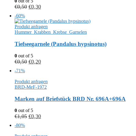
0
out of 5
€
0,50
€
0,30
-60%
Produkt anfragen
Hummer_Krabben_Krebse_Garnelen
Tiefseegarnele (Pandalus hypsinotus)
0
out of 5
€
0,50
€
0,20
-71%
Produkt anfragen
BRD-MeF-1972
Marken auf Briefstück BRD Nr. 696A+696A
0
out of 5
€
1,05
€
0,30
-80%