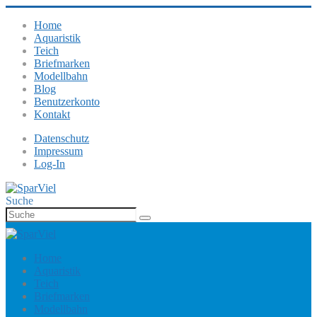
Home
Aquaristik
Teich
Briefmarken
Modellbahn
Blog
Benutzerkonto
Kontakt
Datenschutz
Impressum
Log-In
Suche
Home
Aquaristik
Teich
Briefmarken
Modellbahn