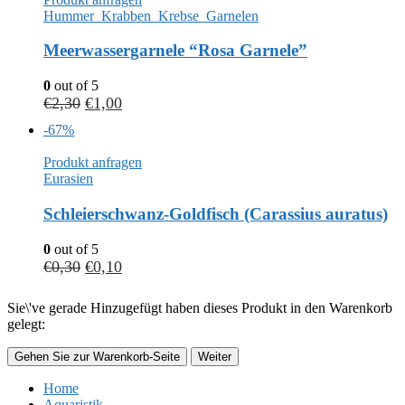
Hummer_Krabben_Krebse_Garnelen
Meerwassergarnele “Rosa Garnele”
0
out of 5
€
2,30
€
1,00
-67%
Produkt anfragen
Eurasien
Schleierschwanz-Goldfisch (Carassius auratus)
0
out of 5
€
0,30
€
0,10
Sie\'ve gerade Hinzugefügt haben dieses Produkt in den Warenkorb
gelegt:
Gehen Sie zur Warenkorb-Seite
Weiter
Home
Aquaristik