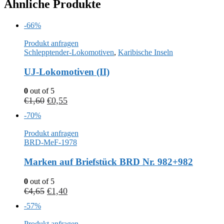
Ähnliche Produkte
-66%
Produkt anfragen
Schlepptender-Lokomotiven
,
Karibische Inseln
UJ-Lokomotiven (II)
0
out of 5
€
1,60
€
0,55
-70%
Produkt anfragen
BRD-MeF-1978
Marken auf Briefstück BRD Nr. 982+982
0
out of 5
€
4,65
€
1,40
-57%
Produkt anfragen