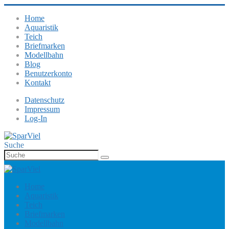
Home
Aquaristik
Teich
Briefmarken
Modellbahn
Blog
Benutzerkonto
Kontakt
Datenschutz
Impressum
Log-In
Suche
Home
Aquaristik
Teich
Briefmarken
Modellbahn