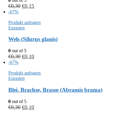
0
out of 5
€
0,30
€
0,15
-67%
Produkt anfragen
Eurasien
Wels (Silurus glanis)
0
out of 5
€
0,30
€
0,10
-67%
Produkt anfragen
Eurasien
Blei, Brachse, Brasse (Abramis brama)
0
out of 5
€
0,30
€
0,10