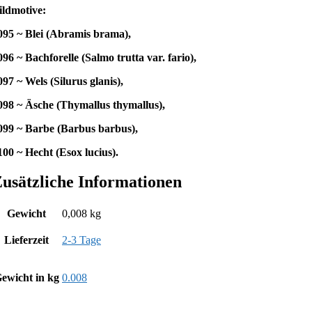
ildmotive:
095 ~ Blei (Abramis brama),
096 ~ Bachforelle (Salmo trutta var. fario),
097 ~ Wels (Silurus glanis),
098 ~ Äsche (Thymallus thymallus),
099 ~ Barbe (Barbus barbus),
100 ~ Hecht (Esox lucius).
usätzliche Informationen
Gewicht
0,008 kg
Lieferzeit
2-3 Tage
ewicht in kg
0.008