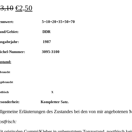
€
3,10
€
2,50
ennwert: 5+10+20+35+50+70
and/Gebiet: DDR
usgabejahr: 1987
ichel-Nummer: 3095-3100
ustand:
braucht
ngebraucht
Postfrisch X
esonderheit: Kompletter Satz.
llgemeine Erläuterungen des Zustandes bei den von mir angebotenen 
ostfrisch:
it originalen Gummi/Kleber in unbenutztem Topzustand, postfrisch kei