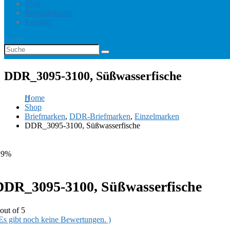
Blog
Benutzerkonto
Kontakt
Suche
DDR_3095-3100, Süßwasserfische
Home
Shop
Briefmarken
,
DDR-Briefmarken
,
Einzelmarken
DDR_3095-3100, Süßwasserfische
19%
DDR_3095-3100, Süßwasserfische
out of 5
 Es gibt noch keine Bewertungen. )