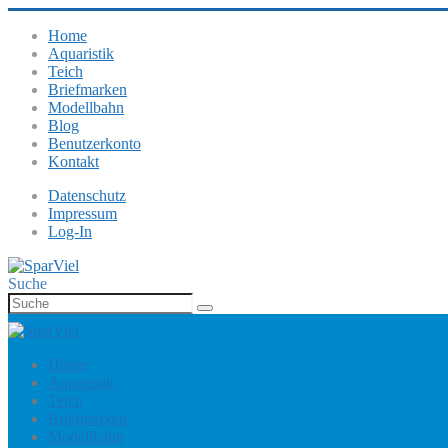
Home
Aquaristik
Teich
Briefmarken
Modellbahn
Blog
Benutzerkonto
Kontakt
Datenschutz
Impressum
Log-In
Suche
Home
Aquaristik
Teich
Briefmarken
Modellbahn