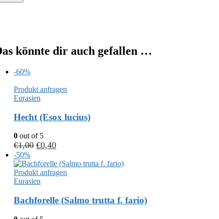
as könnte dir auch gefallen …
-60%
Produkt anfragen
Eurasien
Hecht (Esox lucius)
0
out of 5
€
1,00
€
0,40
-50%
Produkt anfragen
Eurasien
Bachforelle (Salmo trutta f. fario)