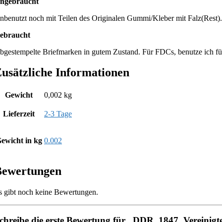
ngebraucht
nbenutzt noch mit Teilen des Originalen Gummi/Kleber mit Falz(Rest).
ebraucht
bgestempelte Briefmarken in gutem Zustand. Für FDCs, benutze ich fü
usätzliche Informationen
Gewicht
0,002 kg
Lieferzeit
2-3 Tage
ewicht in kg
0.002
Bewertungen
s gibt noch keine Bewertungen.
chreibe die erste Bewertung für „DDR_1847, Vereinig