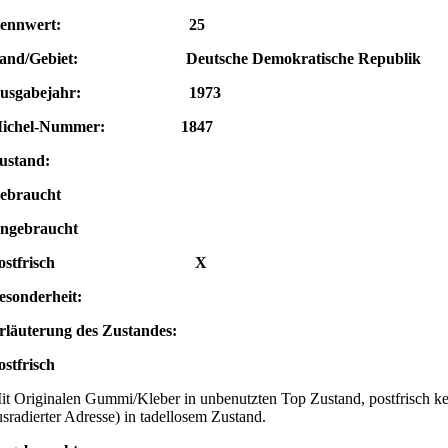
Nennwert: 25
and/Gebiet: Deutsche Demokratische Republik
Ausgabejahr: 1973
ichel-Nummer: 1847
ustand:
ebraucht
ngebraucht
Postfrisch X
Besonderheit:
rläuterung des Zustandes:
ostfrisch
it Originalen Gummi/Kleber in unbenutzten Top Zustand, postfrisch kei
usradierter Adresse) in tadellosem Zustand.