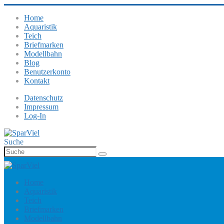
Home
Aquaristik
Teich
Briefmarken
Modellbahn
Blog
Benutzerkonto
Kontakt
Datenschutz
Impressum
Log-In
Suche
Home
Aquaristik
Teich
Briefmarken
Modellbahn