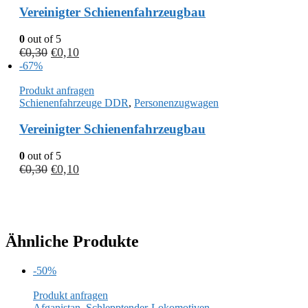
Vereinigter Schienenfahrzeugbau
0
out of 5
€
0,30
€
0,10
-67%
Produkt anfragen
Schienenfahrzeuge DDR
,
Personenzugwagen
Vereinigter Schienenfahrzeugbau
0
out of 5
€
0,30
€
0,10
Ähnliche Produkte
-50%
Produkt anfragen
Afganistan
,
Schlepptender-Lokomotiven