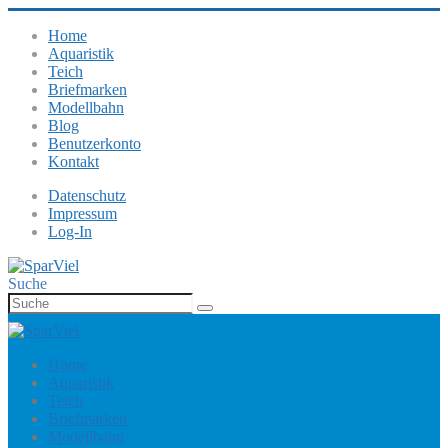
Home
Aquaristik
Teich
Briefmarken
Modellbahn
Blog
Benutzerkonto
Kontakt
Datenschutz
Impressum
Log-In
Suche
Home
Aquaristik
Teich
Briefmarken
Modellbahn