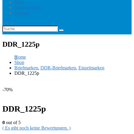
Blog
Benutzerkonto
Kontakt
Suche
DDR_1225p
Home
Shop
Briefmarken
,
DDR-Briefmarken
,
Einzelmarken
DDR_1225p
-70%
DDR_1225p
0
out of 5
( Es gibt noch keine Bewertungen. )