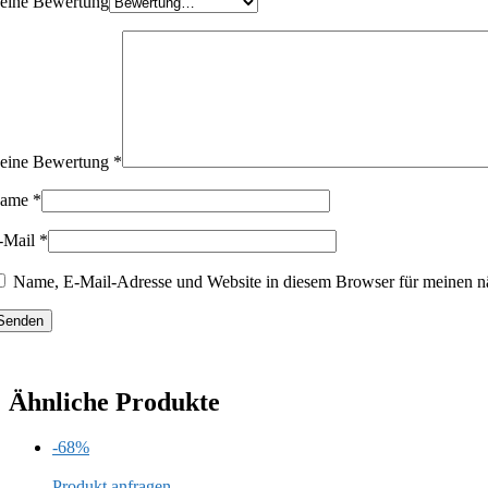
eine Bewertung
eine Bewertung
*
ame
*
-Mail
*
Name, E-Mail-Adresse und Website in diesem Browser für meinen n
Ähnliche Produkte
-68%
Produkt anfragen