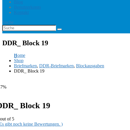
Blog
Benutzerkonto
Kontakt
Suche
DDR_ Block 19
Home
Shop
Briefmarken
,
DDR-Briefmarken
,
Blockausgaben
DDR_ Block 19
57%
DDR_ Block 19
out of 5
 Es gibt noch keine Bewertungen. )