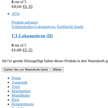
0
out of 5
€
0,50
€
0,30
-65%
Produkt anfragen
Schlepptender-Lokomotiven
,
Karibische Inseln
UJ-Lokomotiven (II)
0
out of 5
€
1,00
€
0,35
Sie\'ve gerade Hinzugefügt haben dieses Produkt in den Warenkorb ge
Gehen Sie zur Warenkorb-Seite
Weiter
Home
Aquaristik
Teich
Briefmarken
Modellbahn
Blog
Benutzerkonto