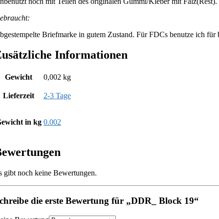
nbenutzt noch mit Teilen des originalen Gummi/Kleber mit Falz(Rest).
ebraucht:
bgestempelte Briefmarke in gutem Zustand. Für FDCs benutze ich für be
usätzliche Informationen
Gewicht
0,002 kg
Lieferzeit
2-3 Tage
ewicht in kg
0.002
Bewertungen
s gibt noch keine Bewertungen.
chreibe die erste Bewertung für „DDR_ Block 19“