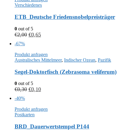
Verschiedenes
ETB_Deutsche Friedensnobelpreisträger
0
out of 5
€
2,00
€
0,65
-67%
Produkt anfragen
Australisches Mittelmeer
,
Indischer Ozean
,
Pazifik
Segel-Doktorfisch (Zebrasoma veliferum)
0
out of 5
€
0,30
€
0,10
-40%
Produkt anfragen
Postkarten
BRD_Dauerwertstempel P144