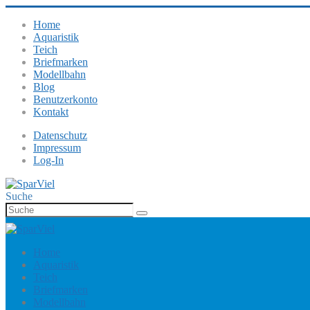
Home
Aquaristik
Teich
Briefmarken
Modellbahn
Blog
Benutzerkonto
Kontakt
Datenschutz
Impressum
Log-In
Suche
Home
Aquaristik
Teich
Briefmarken
Modellbahn