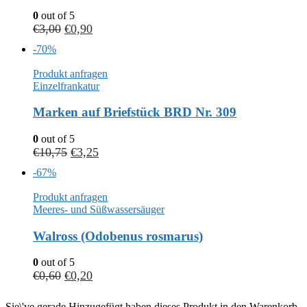
0
out of 5
€
3,00
€
0,90
-70%
Produkt anfragen
Einzelfrankatur
Marken auf Briefstück BRD Nr. 309
0
out of 5
€
10,75
€
3,25
-67%
Produkt anfragen
Meeres- und Süßwassersäuger
Walross (Odobenus rosmarus)
0
out of 5
€
0,60
€
0,20
Sie\'ve gerade Hinzugefügt haben dieses Produkt in den Warenkorb