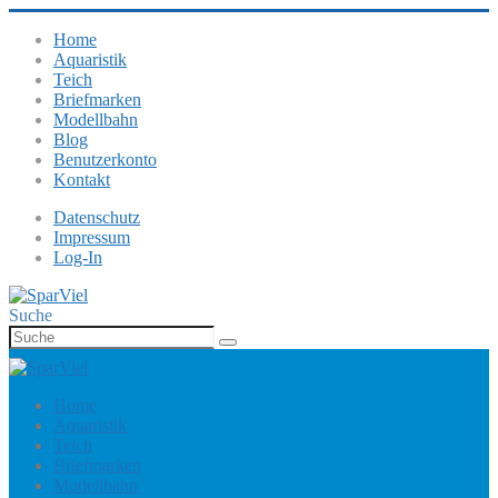
Home
Aquaristik
Teich
Briefmarken
Modellbahn
Blog
Benutzerkonto
Kontakt
Datenschutz
Impressum
Log-In
Suche
Home
Aquaristik
Teich
Briefmarken
Modellbahn