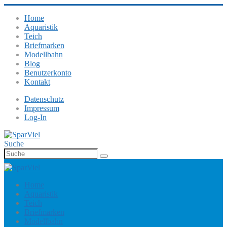
Home
Aquaristik
Teich
Briefmarken
Modellbahn
Blog
Benutzerkonto
Kontakt
Datenschutz
Impressum
Log-In
Suche
Home
Aquaristik
Teich
Briefmarken
Modellbahn