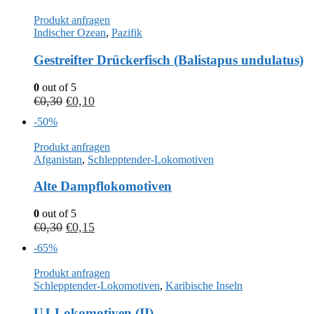
Produkt anfragen
Indischer Ozean
,
Pazifik
Gestreifter Drückerfisch (Balistapus undulatus)
0
out of 5
€
0,30
€
0,10
-50%
Produkt anfragen
Afganistan
,
Schlepptender-Lokomotiven
Alte Dampflokomotiven
0
out of 5
€
0,30
€
0,15
-65%
Produkt anfragen
Schlepptender-Lokomotiven
,
Karibische Inseln
UJ-Lokomotiven (II)