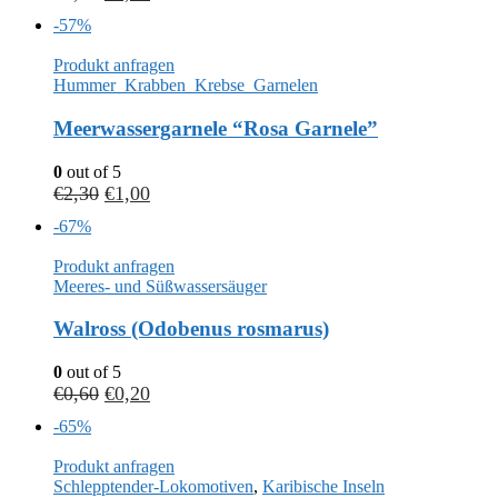
-57%
Produkt anfragen
Hummer_Krabben_Krebse_Garnelen
Meerwassergarnele “Rosa Garnele”
0
out of 5
€
2,30
€
1,00
-67%
Produkt anfragen
Meeres- und Süßwassersäuger
Walross (Odobenus rosmarus)
0
out of 5
€
0,60
€
0,20
-65%
Produkt anfragen
Schlepptender-Lokomotiven
,
Karibische Inseln