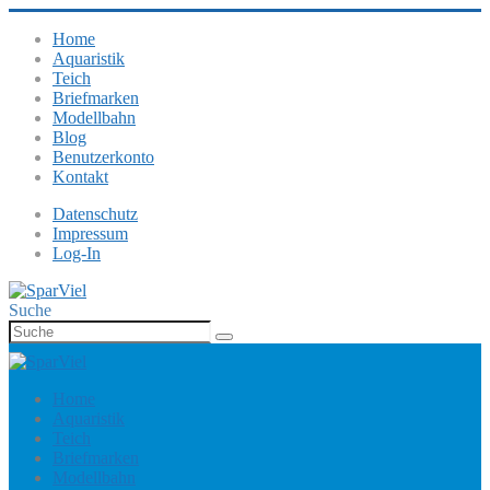
Home
Aquaristik
Teich
Briefmarken
Modellbahn
Blog
Benutzerkonto
Kontakt
Datenschutz
Impressum
Log-In
Suche
Home
Aquaristik
Teich
Briefmarken
Modellbahn