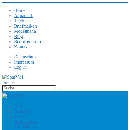
Home
Aquaristik
Teich
Briefmarken
Modellbahn
Blog
Benutzerkonto
Kontakt
Datenschutz
Impressum
Log-In
Suche
Home
Aquaristik
Teich
Briefmarken
Modellbahn