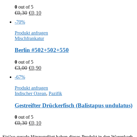
0
out of 5
€
0,30
€
0,10
-70%
Produkt anfragen
Mischfrankatur
Berlin #502+502+550
0
out of 5
€
3,00
€
0,90
-67%
Produkt anfragen
Indischer Ozean
,
Pazifik
Gestreifter Drückerfisch (Balistapus undulatus)
0
out of 5
€
0,30
€
0,10
Sie\'ve gerade Hinzugefügt haben dieses Produkt in den Warenkorb