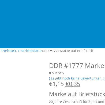
Briefstück
,
Einzelfrankatur
DDR #1777 Marke auf Briefstück
DDR #1777 Marke a
0
out of 5
( Es gibt noch keine Bewertungen. )
€
1,15
€
0,35
Marke auf Briefstüc
20 Jahre Gesellschaft für Sport und