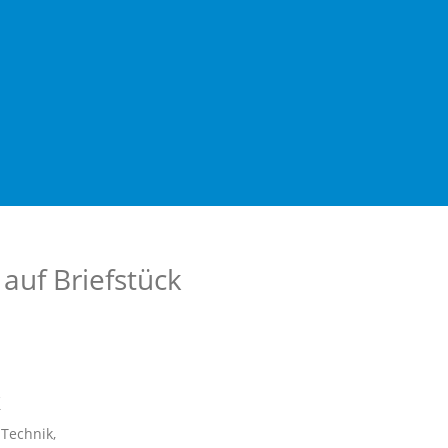
uf Briefstück
k
 Technik,