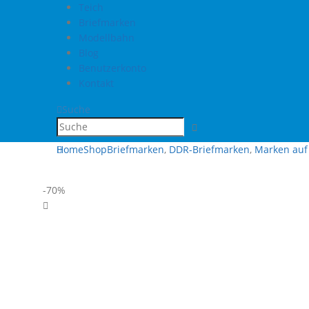
Teich
Briefmarken
Modellbahn
Blog
Benutzerkonto
Kontakt
Suche
Home
Shop
Briefmarken
,
DDR-Briefmarken
,
Marken auf 
-70%