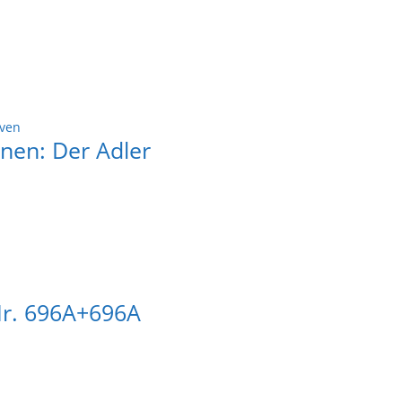
iven
nen: Der Adler
Nr. 696A+696A