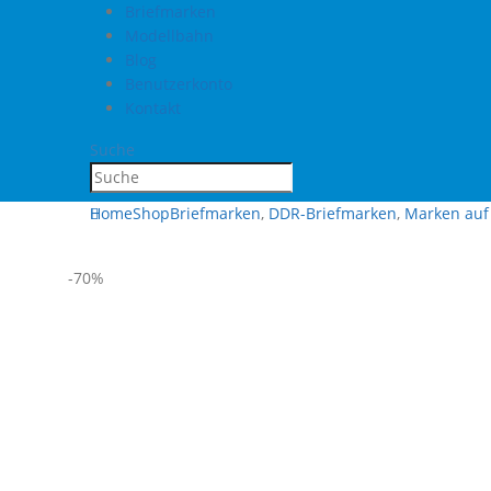
Briefmarken
Modellbahn
Blog
Benutzerkonto
Kontakt
Suche
Home
Shop
Briefmarken
,
DDR-Briefmarken
,
Marken auf 
-70%