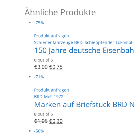
Ähnliche Produkte
-75%
Produkt anfragen
Schienenfahrzeuge BRD
,
Schlepptender-Lokomot
150 Jahre deutsche Eisenbah
0
out of 5
€
3,00
€
0,75
-71%
Produkt anfragen
BRD-MeF-1972
Marken auf Briefstück BRD 
0
out of 5
€
1,05
€
0,30
-50%