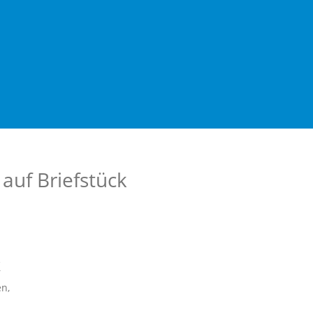
uf Briefstück
k
n,