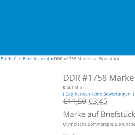
Briefstück
,
Einzelfrankatur
DDR #1758 Marke auf Briefstück
DDR #1758 Marke a
0
out of 5
( Es gibt noch keine Bewertungen. )
€
11,50
€
3,45
Marke auf Briefstüc
Olympische Sommerspiele, Münche