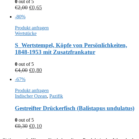
0
out of 5
€
2,00
€
0,65
-80%
Produkt anfragen
Wertstücke
S_Wertstempel, Köpfe von Persönlichkeiten,
1848-1953 mit Zusatzfrankatur
0
out of 5
€
4,00
€
0,80
-67%
Produkt anfragen
Indischer Ozean
,
Pazifik
Gestreifter Drückerfisch (Balistapus undulatus)
0
out of 5
€
0,30
€
0,10