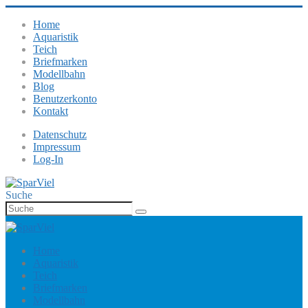
Home
Aquaristik
Teich
Briefmarken
Modellbahn
Blog
Benutzerkonto
Kontakt
Datenschutz
Impressum
Log-In
Suche
Home
Aquaristik
Teich
Briefmarken
Modellbahn