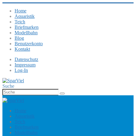
Home
Aquaristik
Teich
Briefmarken
Modellbahn
Blog
Benutzerkonto
Kontakt
Datenschutz
Impressum
Log-In
Suche
Home
Aquaristik
Teich
Briefmarken
Modellbahn