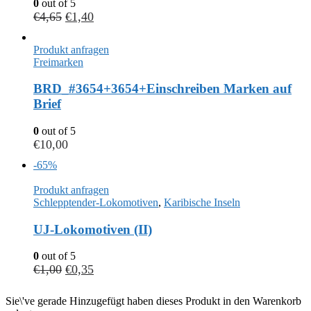
0
out of 5
€
4,65
€
1,40
Produkt anfragen
Freimarken
BRD_#3654+3654+Einschreiben Marken auf
Brief
0
out of 5
€
10,00
-65%
Produkt anfragen
Schlepptender-Lokomotiven
,
Karibische Inseln
UJ-Lokomotiven (II)
0
out of 5
€
1,00
€
0,35
Sie\'ve gerade Hinzugefügt haben dieses Produkt in den Warenkorb