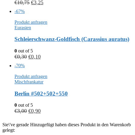
€
10,75
€
3,25
-67%
Produkt anfragen
Eurasien
Schleierschwanz-Goldfisch (Carassius auratus)
0
out of 5
€
0,30
€
0,10
-70%
Produkt anfragen
Mischfrankatur
Berlin #502+502+550
0
out of 5
€
3,00
€
0,90
Sie\'ve gerade Hinzugefügt haben dieses Produkt in den Warenkorb
gelegt: