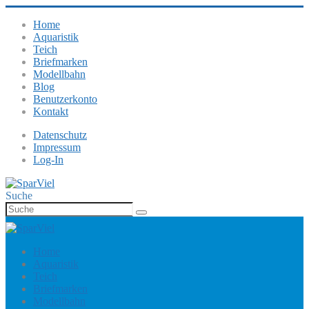
Home
Aquaristik
Teich
Briefmarken
Modellbahn
Blog
Benutzerkonto
Kontakt
Datenschutz
Impressum
Log-In
Suche
Home
Aquaristik
Teich
Briefmarken
Modellbahn