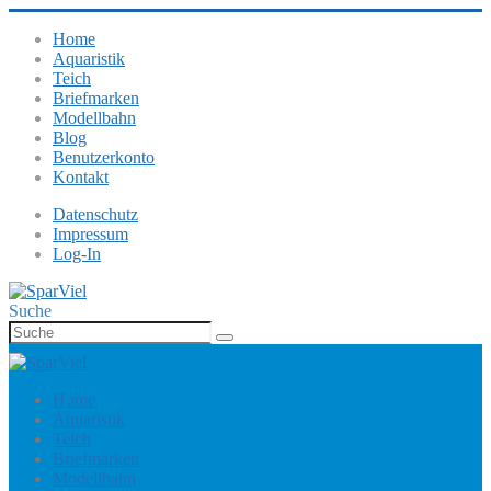
Home
Aquaristik
Teich
Briefmarken
Modellbahn
Blog
Benutzerkonto
Kontakt
Datenschutz
Impressum
Log-In
Suche
Home
Aquaristik
Teich
Briefmarken
Modellbahn