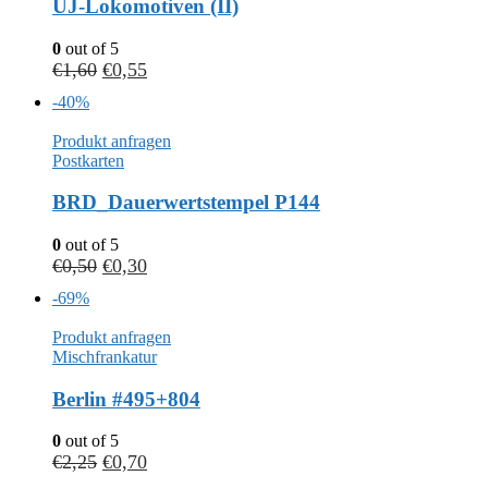
UJ-Lokomotiven (II)
0
out of 5
€
1,60
€
0,55
-40%
Produkt anfragen
Postkarten
BRD_Dauerwertstempel P144
0
out of 5
€
0,50
€
0,30
-69%
Produkt anfragen
Mischfrankatur
Berlin #495+804
0
out of 5
€
2,25
€
0,70