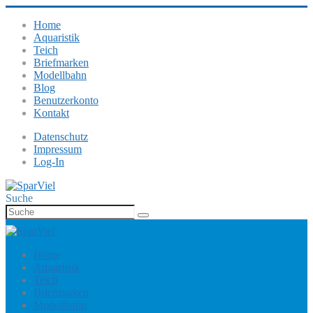
Home
Aquaristik
Teich
Briefmarken
Modellbahn
Blog
Benutzerkonto
Kontakt
Datenschutz
Impressum
Log-In
Suche
Home
Aquaristik
Teich
Briefmarken
Modellbahn