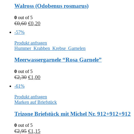
Walross (Odobenus rosmarus)
0
out of 5
€
0,60
€
0,20
-57%
Produkt anfragen
Hummer_Krabben_Krebse_Garnelen
Meerwassergarnele “Rosa Garnele”
0
out of 5
€
2,30
€
1,00
-61%
Produkt anfragen
Marken auf Briefstück
Trizone Briefstück mit Michel Nr. 912+912+912
0
out of 5
€
2,95
€
1,15