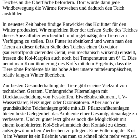
Teiches an die Oberfläche befördern. Dort würde dann jede
Windbewegung die Wärme fortwehen und dadurch den Teich
auskühlen.
In neuester Zeit haben findige Entwickler das Koifutter für den
Winter produziert. Wir empfehlen über der tiefsten Stelle des Teiches
dieses Spezialfutter wöchentlich und regelmäßig den Tieren zur
Verfügung zu stellen. Das Futter ist absinkend und wenn man den
Tieren an dieser tiefsten Stelle des Teiches einen Oxydator
(sauerstoffproduzierendes Gerät, rein mechanisch wirkend) einstellt,
fressen die Koi-Karpfen auch noch bei Temperaturen um 6° C. Dies
nennt man Konditionierung des Koi´s mit dem Ergebnis, dass die
Tiere ohne Probleme bis ins hohe Alter unsere mitteleuropäischen,
relativ langen Winter überleben.
Zur besten Gesunderhaltung der Tiere gibt es eine Vielzahl von
technischen Geräten. Umfangreiche Filteranlagen mit
Direktausscheidung von Feststoffen, Eiweißabschäumern, UV-
Wasserklärer, Heizungen oder Ozonisatoren. Aber auch die
grundsätzliche Teichanlagengröße mit z.B. Pflanzenfilteranlagen
bieten beste Gelegenheit das Ambiente einer Gesamtgartenanlage zu
verbessern. Und zu guter letzt gibt es noch die Möglichkeit mit
einem kombinierten Koi-Schwimmteich den Kontakt zu diesen
außergewöhnlichen Zierfischen zu pflegen. Eine Fütterung der Koi
´s im Wasser ist ein Erlebnis was man so schnell nicht mehr vergisst.