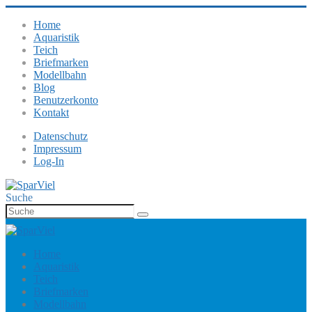
Home
Aquaristik
Teich
Briefmarken
Modellbahn
Blog
Benutzerkonto
Kontakt
Datenschutz
Impressum
Log-In
Suche
Home
Aquaristik
Teich
Briefmarken
Modellbahn