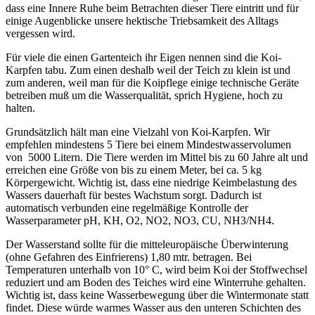
dass eine Innere Ruhe beim Betrachten dieser Tiere eintritt und für
einige Augenblicke unsere hektische Triebsamkeit des Alltags
vergessen wird.
Für viele die einen Gartenteich ihr Eigen nennen sind die Koi-
Karpfen tabu. Zum einen deshalb weil der Teich zu klein ist und
zum anderen, weil man für die Koipflege einige technische Geräte
betreiben muß um die Wasserqualität, sprich Hygiene, hoch zu
halten.
Grundsätzlich hält man eine Vielzahl von Koi-Karpfen. Wir
empfehlen mindestens 5 Tiere bei einem Mindestwasservolumen
von 5000 Litern. Die Tiere werden im Mittel bis zu 60 Jahre alt und
erreichen eine Größe von bis zu einem Meter, bei ca. 5 kg
Körpergewicht. Wichtig ist, dass eine niedrige Keimbelastung des
Wassers dauerhaft für bestes Wachstum sorgt. Dadurch ist
automatisch verbunden eine regelmäßige Kontrolle der
Wasserparameter pH, KH, O2, NO2, NO3, CU, NH3/NH4.
Der Wasserstand sollte für die mitteleuropäische Überwinterung
(ohne Gefahren des Einfrierens) 1,80 mtr. betragen. Bei
Temperaturen unterhalb von 10° C, wird beim Koi der Stoffwechsel
reduziert und am Boden des Teiches wird eine Winterruhe gehalten.
Wichtig ist, dass keine Wasserbewegung über die Wintermonate statt
findet. Diese würde warmes Wasser aus den unteren Schichten des