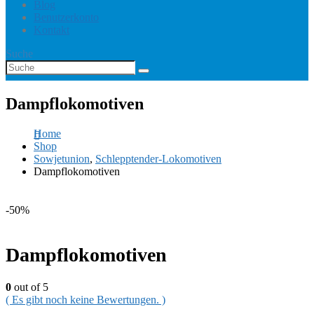
Blog
Benutzerkonto
Kontakt
Suche
Dampflokomotiven
Home
Shop
Sowjetunion
,
Schlepptender-Lokomotiven
Dampflokomotiven
-50%
Dampflokomotiven
0
out of 5
( Es gibt noch keine Bewertungen. )