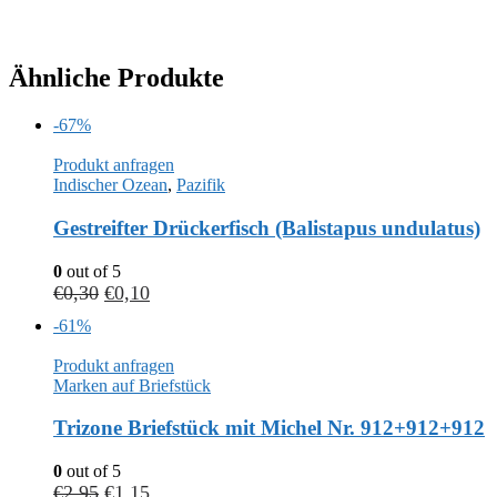
Ähnliche Produkte
-67%
Produkt anfragen
Indischer Ozean
,
Pazifik
Gestreifter Drückerfisch (Balistapus undulatus)
0
out of 5
€
0,30
€
0,10
-61%
Produkt anfragen
Marken auf Briefstück
Trizone Briefstück mit Michel Nr. 912+912+912
0
out of 5
€
2,95
€
1,15