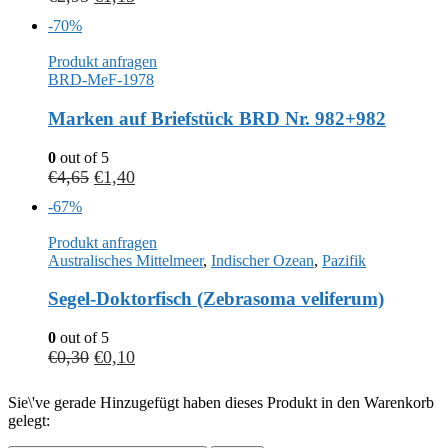
-70%
Produkt anfragen
BRD-MeF-1978
Marken auf Briefstück BRD Nr. 982+982
0
out of 5
€
4,65
€
1,40
-67%
Produkt anfragen
Australisches Mittelmeer
,
Indischer Ozean
,
Pazifik
Segel-Doktorfisch (Zebrasoma veliferum)
0
out of 5
€
0,30
€
0,10
Sie\'ve gerade Hinzugefügt haben dieses Produkt in den Warenkorb
gelegt: