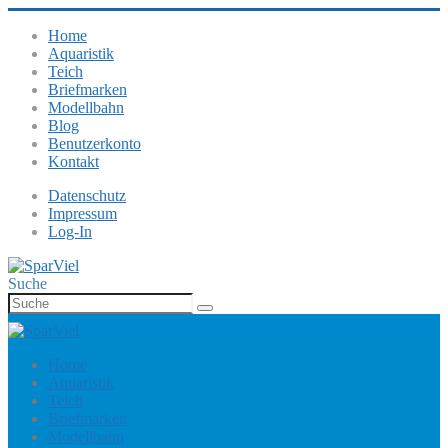
Home
Aquaristik
Teich
Briefmarken
Modellbahn
Blog
Benutzerkonto
Kontakt
Datenschutz
Impressum
Log-In
Suche
Home
Aquaristik
Teich
Briefmarken
Modellbahn